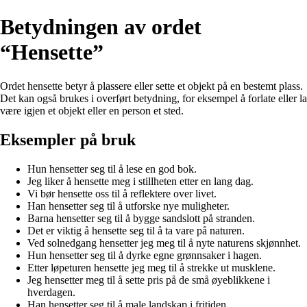
Betydningen av ordet
“Hensette”
Ordet hensette betyr å plassere eller sette et objekt på en bestemt plass.
Det kan også brukes i overført betydning, for eksempel å forlate eller la
være igjen et objekt eller en person et sted.
Eksempler på bruk
Hun hensetter seg til å lese en god bok.
Jeg liker å hensette meg i stillheten etter en lang dag.
Vi bør hensette oss til å reflektere over livet.
Han hensetter seg til å utforske nye muligheter.
Barna hensetter seg til å bygge sandslott på stranden.
Det er viktig å hensette seg til å ta vare på naturen.
Ved solnedgang hensetter jeg meg til å nyte naturens skjønnhet.
Hun hensetter seg til å dyrke egne grønnsaker i hagen.
Etter løpeturen hensette jeg meg til å strekke ut musklene.
Jeg hensetter meg til å sette pris på de små øyeblikkene i
hverdagen.
Han hensetter seg til å male landskap i fritiden.