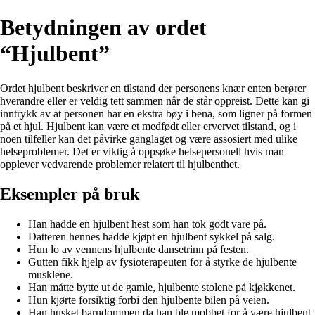
Betydningen av ordet
“Hjulbent”
Ordet hjulbent beskriver en tilstand der personens knær enten berører
hverandre eller er veldig tett sammen når de står oppreist. Dette kan gi
inntrykk av at personen har en ekstra bøy i bena, som ligner på formen
på et hjul. Hjulbent kan være et medfødt eller ervervet tilstand, og i
noen tilfeller kan det påvirke ganglaget og være assosiert med ulike
helseproblemer. Det er viktig å oppsøke helsepersonell hvis man
opplever vedvarende problemer relatert til hjulbenthet.
Eksempler på bruk
Han hadde en hjulbent hest som han tok godt vare på.
Datteren hennes hadde kjøpt en hjulbent sykkel på salg.
Hun lo av vennens hjulbente dansetrinn på festen.
Gutten fikk hjelp av fysioterapeuten for å styrke de hjulbente
musklene.
Han måtte bytte ut de gamle, hjulbente stolene på kjøkkenet.
Hun kjørte forsiktig forbi den hjulbente bilen på veien.
Han husket barndommen da han ble mobbet for å være hjulbent.