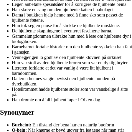
Legen anbefalte spesialsåler for å korrigere de hjulbente beina.
Han skrev en sang om den hjulbente katten i nabolaget.
Dama i butikken hjalp henne med å finne sko som passet de
hjulbente føttene.
Hun tok seg en pause for å strekke de hjulbente musklene.
De hjulbente skapningene i eventyret fascinerte barna.
Gammelungdommen tilbrakte hun med å lese om hjulbente dyr i
biologiboken.
Barnebarnet fortalte historier om den hjulbente sykkelen han fant
i garasjen.
Vennegjengen lo godt av den hjulbente klovnen på sirkuset.
Hun var stolt av den hjulbente broren som var en dyktig bryter.
Læreren forklarte at det var vanlig å være litt hjulbent i
barndommen.
Datteren hennes valgte bevisst den hjulbente hunden på
dyrebutikken.
Hotellrommet hadde hjulbente stoler som var vanskelige å sitte
på.
Han drømte om å bli hjulbent løper i OL en dag.
Synonymer
Buebeint:
En tilstand der bena har en naturlig bueform
O-bein:
Når knærne er bøyd utover fra leggene når man står