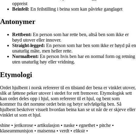
oppreist
Beinfeil:
En feilstilling i beina som kan påvirke ganglaget
Antonymer
Rettbent:
En person som har rette ben, altså ben som ikke er
bøyd utover eller innover.
Straight-legged:
En person som har ben som ikke er bøyd på en
unaturlig måte, men heller rette.
Normalbent:
En person hvis ben har en normal form og retning
uten unaturlig bøy eller vridning.
Etymologi
Ordet hjulbent i norsk refererer til en tilstand der bena er vinklet utover,
slik at føttene peker utover i stedet for rett fremover. Etymologisk sett
kan ordet deles opp i hjul, som refererer til et hjul, og bent som
kommer fra det norrøne ordet bein og betyr selvfølgelig ben. Så
hjulbent beskriver visuelt hvordan beina kan se ut når de er skjeve eller
vinklet ut som et hjul.
shine
•
jerikorose
•
artikulasjon
•
naske
•
egnethet
•
pitche
•
klaseammunisjon
•
maisenna
•
verdt
•
eliksir
•