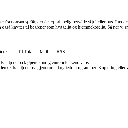
r fra norrønt språk, der det opprinnelig betydde skjul eller hus. I mode
n også knyttes til begreper som hyggelig og hjemmekoselig. Så når vi sna
terest
TikTok
Mail
RSS
g kan tjene på kjøpene dine gjennom lenkene våre.
n lenker kan tjene oss gjennom tilknyttede programmer. Kopiering eller v