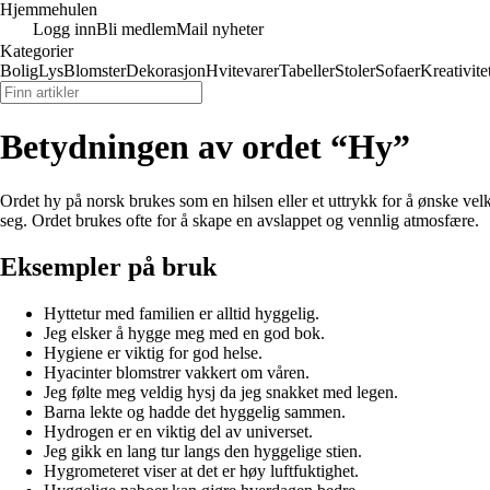
Hjemmehulen
Logg inn
Bli medlem
Mail nyheter
Kategorier
Bolig
Lys
Blomster
Dekorasjon
Hvitevarer
Tabeller
Stoler
Sofaer
Kreativite
Betydningen av ordet “Hy”
Ordet hy på norsk brukes som en hilsen eller et uttrykk for å ønske ve
seg. Ordet brukes ofte for å skape en avslappet og vennlig atmosfære.
Eksempler på bruk
Hyttetur med familien er alltid hyggelig.
Jeg elsker å hygge meg med en god bok.
Hygiene er viktig for god helse.
Hyacinter blomstrer vakkert om våren.
Jeg følte meg veldig hysj da jeg snakket med legen.
Barna lekte og hadde det hyggelig sammen.
Hydrogen er en viktig del av universet.
Jeg gikk en lang tur langs den hyggelige stien.
Hygrometeret viser at det er høy luftfuktighet.