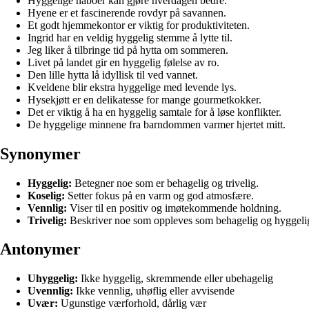
Hyggelige naboer kan gjøre hverdagen bedre.
Hyene er et fascinerende rovdyr på savannen.
Et godt hjemmekontor er viktig for produktiviteten.
Ingrid har en veldig hyggelig stemme å lytte til.
Jeg liker å tilbringe tid på hytta om sommeren.
Livet på landet gir en hyggelig følelse av ro.
Den lille hytta lå idyllisk til ved vannet.
Kveldene blir ekstra hyggelige med levende lys.
Hysekjøtt er en delikatesse for mange gourmetkokker.
Det er viktig å ha en hyggelig samtale for å løse konflikter.
De hyggelige minnene fra barndommen varmer hjertet mitt.
Synonymer
Hyggelig:
Betegner noe som er behagelig og trivelig.
Koselig:
Setter fokus på en varm og god atmosfære.
Vennlig:
Viser til en positiv og imøtekommende holdning.
Trivelig:
Beskriver noe som oppleves som behagelig og hyggeli
Antonymer
Uhyggelig:
Ikke hyggelig, skremmende eller ubehagelig
Uvennlig:
Ikke vennlig, uhøflig eller avvisende
Uvær:
Ugunstige værforhold, dårlig vær