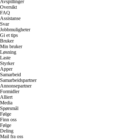
Avspillinger
Oversikt
FAQ
Assistanse
Svar
Jobbmuligheter
Gi et tips
Bruker
Min bruker
Løsning
Laste
Styrker
Apper
Samarbeid
Samarbeidspartner
Annonsepartner
Formidler
Alliert
Media
Spørsmål
Følge
Finn oss
Følge
Deling
Mail fra oss