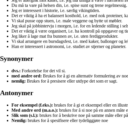
Jeg er allergisk mot katter, i.e. jeg må unngå å være i nærheten 
Du må ta vare på helsen din, i.e. spise sunt og trene regelmessig.
Jeg er interessert i historie, i.e. særlig vikingtiden.
Det er viktig å ha et balansert kosthold, i.e. med nok proteiner, k
Vi skal pusse opp stuen, i.e. male veggene og bytte ut møbler.
Jeg skal på jobbintervju i morgen, i.e. for en ledende stilling i sel
Det er viktig å være organisert, i.e. ha kontroll på oppgaver og tid
Jeg liker å lage mat fra bunnen av, i.e. uten ferdigprodukter.
Vi skal arrangere en bursdagsfest, i.e. med kaker, ballonger og le
Han er interessert i astronomi, i.e. studiet av stjerner og planeter.
Synonymer
dvs.:
Forkortelse for det vil si.
med andre ord:
Brukes for å gi en alternativ formulering av noe
nemlig:
Brukes for å presisere eller utdype det som er sagt.
Antonymer
For eksempel (f.eks.):
brukes for å gi et eksempel eller en illust
Med andre ord (m.a.o.):
brukes for å si noe på en annen måte 
Slik som (s.l.):
brukes for å beskrive noe på samme måte eller 
Nemlig:
brukes for å spesifisere eller tydeliggjøre noe