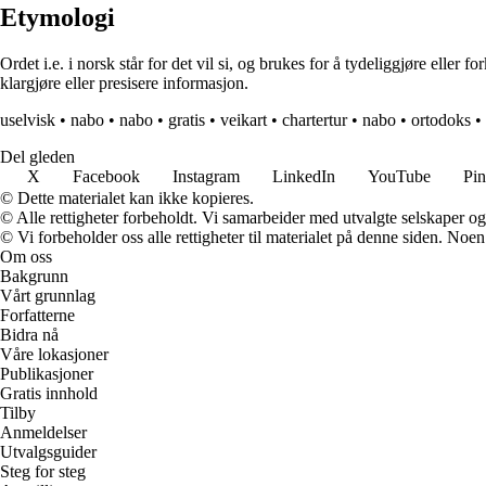
Etymologi
Ordet i.e. i norsk står for det vil si, og brukes for å tydeliggjøre eller
klargjøre eller presisere informasjon.
uselvisk
•
nabo
•
nabo
•
gratis
•
veikart
•
chartertur
•
nabo
•
ortodoks
•
Del gleden
X
Facebook
Instagram
LinkedIn
YouTube
Pin
© Dette materialet kan ikke kopieres.
© Alle rettigheter forbeholdt. Vi samarbeider med utvalgte selskaper o
© Vi forbeholder oss alle rettigheter til materialet på denne siden. Noe
Om oss
Bakgrunn
Vårt grunnlag
Forfatterne
Bidra nå
Våre lokasjoner
Publikasjoner
Gratis innhold
Tilby
Anmeldelser
Utvalgsguider
Steg for steg