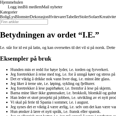
Hjemmehulen
Logg inn
Bli medlem
Mail nyheter
Kategorier
Bolig
Lys
Blomster
Dekorasjon
Hvitevarer
Tabeller
Stoler
Sofaer
Kreativite
Betydningen av ordet “I.E.”
I.e. står for id est på latin, og kan oversettes til det vil si på norsk. Dett
Eksempler på bruk
Hunden min er redd for høye lyder, i.e. torden og fyrverkeri.
Jeg foretrekker å reise med tog, i.e. for å unngå køer og stress på
Det er viktig å drikke nok vann hver dag, i.e. minst åtte glass.
Jeg liker å trene ute, i.e. løping, sykling og fjellturer.
Jeg foretrekker å lese papirbøker, i.e. fremfor å lese på skjerm.
Barna mine liker ikke grønnsaker, i.e. brokkoli, blomkål og gulrøt
Han leder et stort prosjekt på jobben, i.e. utvikling av et nytt pro
Vi skal på ferie til Spania i sommer, i.e. i august.
Jeg synes det er viktig å være ærlig, i.e. selv om det kan være v
Hun ønsker å lære et nytt språk, i.e. fransk eller spansk.