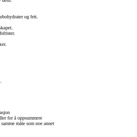
av dem.
arbohydrater og fett.
skapet.
sfrister.
ker.
.
rasjon
eller for å oppsummere
på samme måte som noe annet