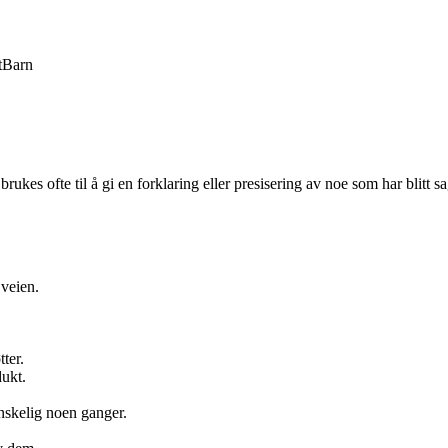
t
Barn
e brukes ofte til å gi en forklaring eller presisering av noe som har blitt sag
 veien.
ter.
dukt.
anskelig noen ganger.