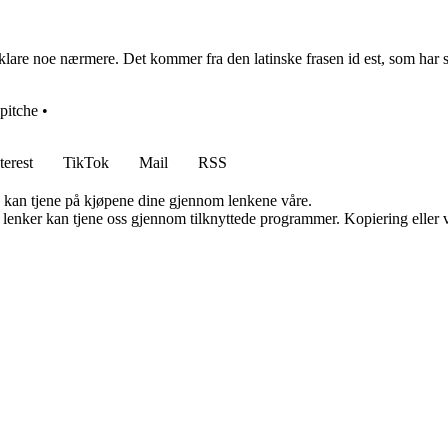
 forklare noe nærmere. Det kommer fra den latinske frasen id est, som har 
pitche
•
terest
TikTok
Mail
RSS
g kan tjene på kjøpene dine gjennom lenkene våre.
n lenker kan tjene oss gjennom tilknyttede programmer. Kopiering eller v