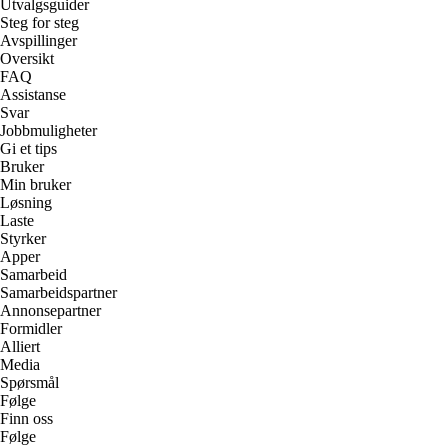
Utvalgsguider
Steg for steg
Avspillinger
Oversikt
FAQ
Assistanse
Svar
Jobbmuligheter
Gi et tips
Bruker
Min bruker
Løsning
Laste
Styrker
Apper
Samarbeid
Samarbeidspartner
Annonsepartner
Formidler
Alliert
Media
Spørsmål
Følge
Finn oss
Følge