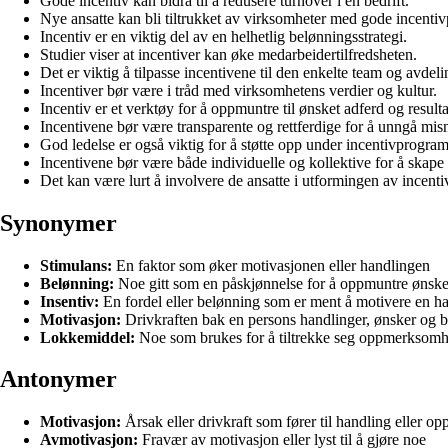
Gode incentiv kan bidra til å redusere turnover i en bedrift.
Nye ansatte kan bli tiltrukket av virksomheter med gode incentiv
Incentiv er en viktig del av en helhetlig belønningsstrategi.
Studier viser at incentiver kan øke medarbeidertilfredsheten.
Det er viktig å tilpasse incentivene til den enkelte team og avdeli
Incentiver bør være i tråd med virksomhetens verdier og kultur.
Incentiv er et verktøy for å oppmuntre til ønsket adferd og resulta
Incentivene bør være transparente og rettferdige for å unngå mis
God ledelse er også viktig for å støtte opp under incentivprogra
Incentivene bør være både individuelle og kollektive for å skape
Det kan være lurt å involvere de ansatte i utformingen av incen
Synonymer
Stimulans:
En faktor som øker motivasjonen eller handlingen
Belønning:
Noe gitt som en påskjønnelse for å oppmuntre ønsket
Insentiv:
En fordel eller belønning som er ment å motivere en ha
Motivasjon:
Drivkraften bak en persons handlinger, ønsker og 
Lokkemiddel:
Noe som brukes for å tiltrekke seg oppmerksomhet
Antonymer
Motivasjon:
Årsak eller drivkraft som fører til handling eller op
Avmotivasjon:
Fravær av motivasjon eller lyst til å gjøre noe