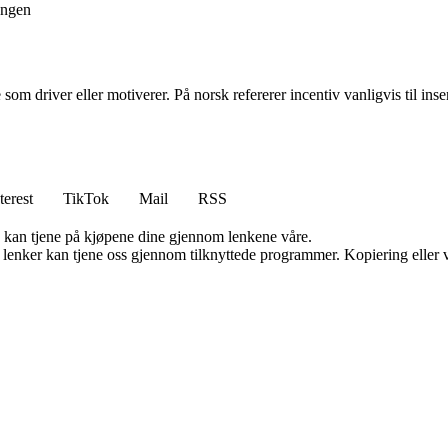
angen
om driver eller motiverer. På norsk refererer incentiv vanligvis til inse
terest
TikTok
Mail
RSS
g kan tjene på kjøpene dine gjennom lenkene våre.
n lenker kan tjene oss gjennom tilknyttede programmer. Kopiering eller v