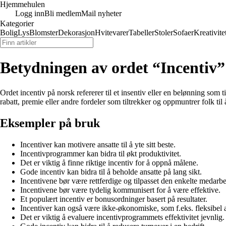
Hjemmehulen
Logg inn
Bli medlem
Mail nyheter
Kategorier
Bolig
Lys
Blomster
Dekorasjon
Hvitevarer
Tabeller
Stoler
Sofaer
Kreativite
Betydningen av ordet “Incentiv”
Ordet incentiv på norsk refererer til et insentiv eller en belønning som 
rabatt, premie eller andre fordeler som tiltrekker og oppmuntrer folk til
Eksempler på bruk
Incentiver kan motivere ansatte til å yte sitt beste.
Incentivprogrammer kan bidra til økt produktivitet.
Det er viktig å finne riktige incentiv for å oppnå målene.
Gode incentiv kan bidra til å beholde ansatte på lang sikt.
Incentivene bør være rettferdige og tilpasset den enkelte medarbe
Incentivene bør være tydelig kommunisert for å være effektive.
Et populært incentiv er bonusordninger basert på resultater.
Incentiver kan også være ikke-økonomiske, som f.eks. fleksibel a
Det er viktig å evaluere incentivprogrammets effektivitet jevnlig.