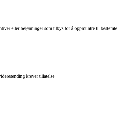
ntiver eller belønninger som tilbys for å oppmuntre til bestemte
ideresending krever tillatelse.