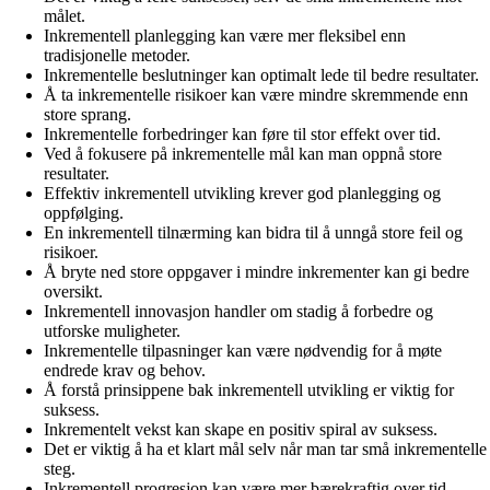
målet.
Inkrementell planlegging kan være mer fleksibel enn
tradisjonelle metoder.
Inkrementelle beslutninger kan optimalt lede til bedre resultater.
Å ta inkrementelle risikoer kan være mindre skremmende enn
store sprang.
Inkrementelle forbedringer kan føre til stor effekt over tid.
Ved å fokusere på inkrementelle mål kan man oppnå store
resultater.
Effektiv inkrementell utvikling krever god planlegging og
oppfølging.
En inkrementell tilnærming kan bidra til å unngå store feil og
risikoer.
Å bryte ned store oppgaver i mindre inkrementer kan gi bedre
oversikt.
Inkrementell innovasjon handler om stadig å forbedre og
utforske muligheter.
Inkrementelle tilpasninger kan være nødvendig for å møte
endrede krav og behov.
Å forstå prinsippene bak inkrementell utvikling er viktig for
suksess.
Inkrementelt vekst kan skape en positiv spiral av suksess.
Det er viktig å ha et klart mål selv når man tar små inkrementelle
steg.
Inkrementell progresjon kan være mer bærekraftig over tid.