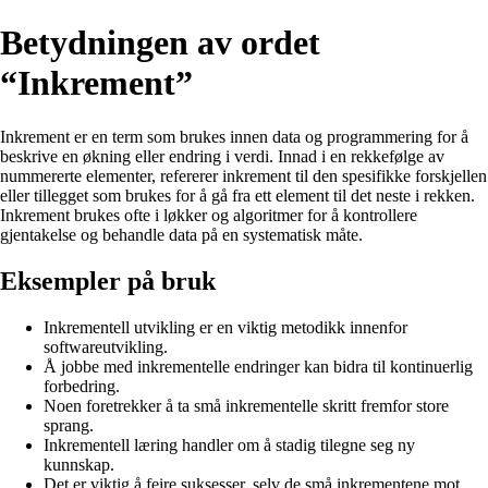
Betydningen av ordet
“Inkrement”
Inkrement er en term som brukes innen data og programmering for å
beskrive en økning eller endring i verdi. Innad i en rekkefølge av
nummererte elementer, refererer inkrement til den spesifikke forskjellen
eller tillegget som brukes for å gå fra ett element til det neste i rekken.
Inkrement brukes ofte i løkker og algoritmer for å kontrollere
gjentakelse og behandle data på en systematisk måte.
Eksempler på bruk
Inkrementell utvikling er en viktig metodikk innenfor
softwareutvikling.
Å jobbe med inkrementelle endringer kan bidra til kontinuerlig
forbedring.
Noen foretrekker å ta små inkrementelle skritt fremfor store
sprang.
Inkrementell læring handler om å stadig tilegne seg ny
kunnskap.
Det er viktig å feire suksesser, selv de små inkrementene mot