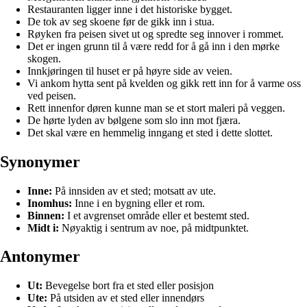
Restauranten ligger inne i det historiske bygget.
De tok av seg skoene før de gikk inn i stua.
Røyken fra peisen sivet ut og spredte seg innover i rommet.
Det er ingen grunn til å være redd for å gå inn i den mørke
skogen.
Innkjøringen til huset er på høyre side av veien.
Vi ankom hytta sent på kvelden og gikk rett inn for å varme oss
ved peisen.
Rett innenfor døren kunne man se et stort maleri på veggen.
De hørte lyden av bølgene som slo inn mot fjæra.
Det skal være en hemmelig inngang et sted i dette slottet.
Synonymer
Inne:
På innsiden av et sted; motsatt av ute.
Inomhus:
Inne i en bygning eller et rom.
Binnen:
I et avgrenset område eller et bestemt sted.
Midt i:
Nøyaktig i sentrum av noe, på midtpunktet.
Antonymer
Ut:
Bevegelse bort fra et sted eller posisjon
Ute:
På utsiden av et sted eller innendørs