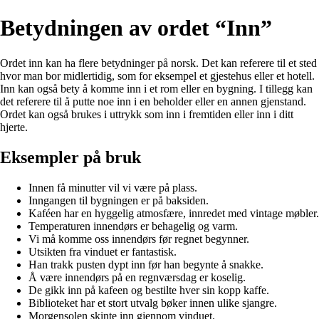
Betydningen av ordet “Inn”
Ordet inn kan ha flere betydninger på norsk. Det kan referere til et sted
hvor man bor midlertidig, som for eksempel et gjestehus eller et hotell.
Inn kan også bety å komme inn i et rom eller en bygning. I tillegg kan
det referere til å putte noe inn i en beholder eller en annen gjenstand.
Ordet kan også brukes i uttrykk som inn i fremtiden eller inn i ditt
hjerte.
Eksempler på bruk
Innen få minutter vil vi være på plass.
Inngangen til bygningen er på baksiden.
Kaféen har en hyggelig atmosfære, innredet med vintage møbler.
Temperaturen innendørs er behagelig og varm.
Vi må komme oss innendørs før regnet begynner.
Utsikten fra vinduet er fantastisk.
Han trakk pusten dypt inn før han begynte å snakke.
Å være innendørs på en regnværsdag er koselig.
De gikk inn på kafeen og bestilte hver sin kopp kaffe.
Biblioteket har et stort utvalg bøker innen ulike sjangre.
Morgensolen skinte inn gjennom vinduet.