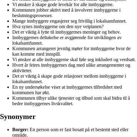
Vi ønsker å skape gode levekår for alle innbyggerne.
Kommunen jobber aktivt med å involvere innbyggerne i
beslutningsprosesser.
Mange innbyggere engasjerer seg frivillig i lokalsamfunnet.
Hva synes innbyggerne om den nye veiplanen?
Det er viktig å lytte til innbyggernes meninger og behov.
Innbyggernes deltakelse er avgjørende for utviklingen av
lokalsamfunnet.
Kommunen arrangerer jevnlig møter for innbyggerne hvor de
kan komme med innspill.
Vi ønsker at alle innbyggerne skal føle seg inkludert og verdsatt.
Hvert år feires innbyggernes dag med ulike arrangementer og
aktiviteter.
Det er viktig å skape gode relasjoner mellom innbyggerne i
lokalsamfunnet.
En ny undersøkelse viser at innbyggernes tilfredshet med
kommunen har økt.
Kommunen tilbyr ulike tjenester og tilbud som skal bidra til å
bedre innbyggernes livskvalitet.
Synonymer
Borger:
En person som er fast bosatt på et bestemt sted eller
område.