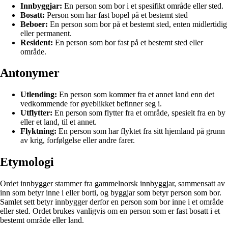
Innbyggjar:
En person som bor i et spesifikt område eller sted.
Bosatt:
Person som har fast bopel på et bestemt sted
Beboer:
En person som bor på et bestemt sted, enten midlertidig
eller permanent.
Resident:
En person som bor fast på et bestemt sted eller
område.
Antonymer
Utlending:
En person som kommer fra et annet land enn det
vedkommende for øyeblikket befinner seg i.
Utflytter:
En person som flytter fra et område, spesielt fra en by
eller et land, til et annet.
Flyktning:
En person som har flyktet fra sitt hjemland på grunn
av krig, forfølgelse eller andre farer.
Etymologi
Ordet innbygger stammer fra gammelnorsk innbyggjar, sammensatt av
inn som betyr inne i eller borti, og byggjar som betyr person som bor.
Samlet sett betyr innbygger derfor en person som bor inne i et område
eller sted. Ordet brukes vanligvis om en person som er fast bosatt i et
bestemt område eller land.