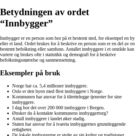
Betydningen av ordet
“Innbygger”
Innbygger er en person som bor på et bestemt sted, for eksempel en by
eller et land. Ordet brukes for å beskrive en person som er en del av en
bestemt befolkning eller samfunn. Antallet innbyggere i et område kan
variere og brukes ofte i statistikk og demografi for å beskrive
befolkningsstørrelse og sammensetning.
Eksempler på bruk
Norge har ca. 5,4 millioner innbyggere.
Oslo er den byen med flest innbyggere i Norge.
Kommunen har ansvar for å tilrettelegge tjenester for sine
innbyggere.
I dag bor det over 200 000 innbyggere i Bergen.
Ønsker du å kontakte kommunens innbyggertorg?
Antall innbyggere i landet øker stadig.
Staten har ansvar for å ivareta innbyggernes grunnleggende
rettigheter.
De lokale innbyggerne er stolte av sin kultur og tradisjoner.