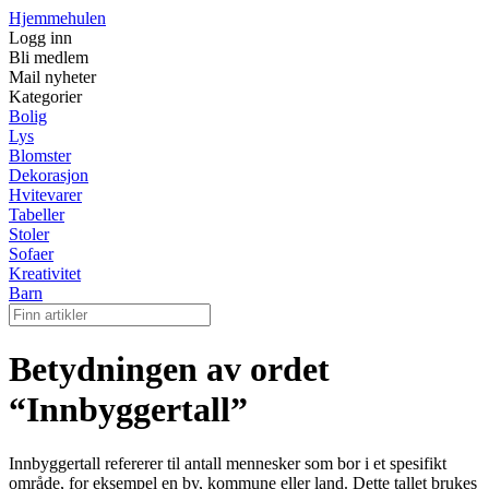
Hjemmehulen
Logg inn
Bli medlem
Mail nyheter
Kategorier
Bolig
Lys
Blomster
Dekorasjon
Hvitevarer
Tabeller
Stoler
Sofaer
Kreativitet
Barn
Betydningen av ordet
“Innbyggertall”
Innbyggertall refererer til antall mennesker som bor i et spesifikt
område, for eksempel en by, kommune eller land. Dette tallet brukes