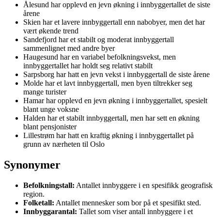
Ålesund har opplevd en jevn økning i innbyggertallet de siste
årene
Skien har et lavere innbyggertall enn nabobyer, men det har
vært økende trend
Sandefjord har et stabilt og moderat innbyggertall
sammenlignet med andre byer
Haugesund har en variabel befolkningsvekst, men
innbyggertallet har holdt seg relativt stabilt
Sarpsborg har hatt en jevn vekst i innbyggertall de siste årene
Molde har et lavt innbyggertall, men byen tiltrekker seg
mange turister
Hamar har opplevd en jevn økning i innbyggertallet, spesielt
blant unge voksne
Halden har et stabilt innbyggertall, men har sett en økning
blant pensjonister
Lillestrøm har hatt en kraftig økning i innbyggertallet på
grunn av nærheten til Oslo
Synonymer
Befolkningstall:
Antallet innbyggere i en spesifikk geografisk
region.
Folketall:
Antallet mennesker som bor på et spesifikt sted.
Innbyggarantal:
Tallet som viser antall innbyggere i et