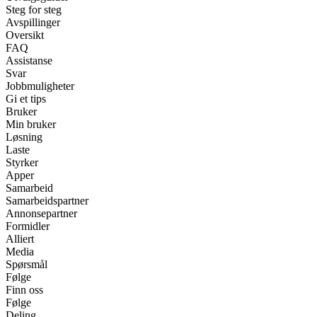
Steg for steg
Avspillinger
Oversikt
FAQ
Assistanse
Svar
Jobbmuligheter
Gi et tips
Bruker
Min bruker
Løsning
Laste
Styrker
Apper
Samarbeid
Samarbeidspartner
Annonsepartner
Formidler
Alliert
Media
Spørsmål
Følge
Finn oss
Følge
Deling