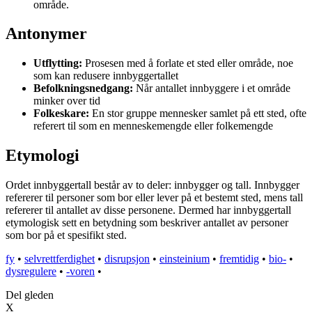
område.
Antonymer
Utflytting:
Prosesen med å forlate et sted eller område, noe
som kan redusere innbyggertallet
Befolkningsnedgang:
Når antallet innbyggere i et område
minker over tid
Folkeskare:
En stor gruppe mennesker samlet på ett sted, ofte
referert til som en menneskemengde eller folkemengde
Etymologi
Ordet innbyggertall består av to deler: innbygger og tall. Innbygger
refererer til personer som bor eller lever på et bestemt sted, mens tall
refererer til antallet av disse personene. Dermed har innbyggertall
etymologisk sett en betydning som beskriver antallet av personer
som bor på et spesifikt sted.
fy
•
selvrettferdighet
•
disrupsjon
•
einsteinium
•
fremtidig
•
bio-
•
dysregulere
•
-voren
•
Del gleden
X