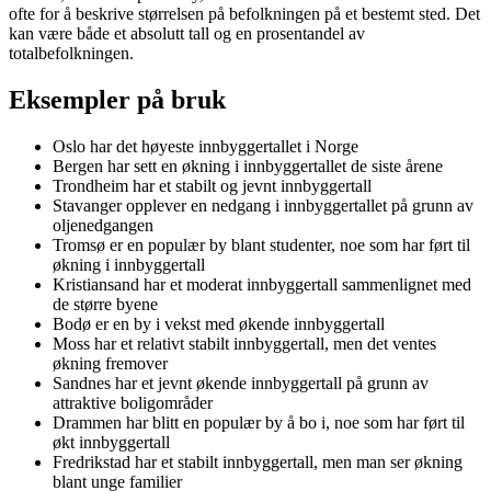
ofte for å beskrive størrelsen på befolkningen på et bestemt sted. Det
kan være både et absolutt tall og en prosentandel av
totalbefolkningen.
Eksempler på bruk
Oslo har det høyeste innbyggertallet i Norge
Bergen har sett en økning i innbyggertallet de siste årene
Trondheim har et stabilt og jevnt innbyggertall
Stavanger opplever en nedgang i innbyggertallet på grunn av
oljenedgangen
Tromsø er en populær by blant studenter, noe som har ført til
økning i innbyggertall
Kristiansand har et moderat innbyggertall sammenlignet med
de større byene
Bodø er en by i vekst med økende innbyggertall
Moss har et relativt stabilt innbyggertall, men det ventes
økning fremover
Sandnes har et jevnt økende innbyggertall på grunn av
attraktive boligområder
Drammen har blitt en populær by å bo i, noe som har ført til
økt innbyggertall
Fredrikstad har et stabilt innbyggertall, men man ser økning
blant unge familier