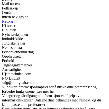
Mail fra oss
Fellesskap
Området
Intern navigasjon
Nettkart
Historier
Bibliotek
Nyhetsseksjonen
Innholdskilde
Juridiske regler
Nettleserdata
Personvernerklæring
Opphavsrett
Forhold
Tilgangsalternativer
Ansvarlighet
Hjemmehulen.com
NO Digitalt
salg@nodigitalt.com
Vi bruker informasjonskapsler for å huske dine preferanser og
forbedre funksjonene. Les mer her.
Vi lagrer og får tilgang til informasjon ved hjelp av
informasjonskapsler. Dataene dine behandles med respekt, og du
kan tilpasse dine preferanser
Bruk informasjonskapsler og lignende teknologier for å lagre