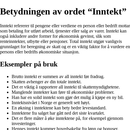
Betydningen av ordet “Inntekt”
Inntekt refererer til pengene eller verdiene en person eller bedrift mottar
som betaling for utført arbeid, tjenester eller salg av varer. Inntekt kan
også inkludere andre former for økonomisk gevinst, slik som
renteinntekter, utbytte eller pensjoner. Total inntekt utgjør vanligvis
grunnlaget for beregning av skatt og er en viktig faktor for å vurdere en
persons eller bedrifts økonomiske situasjon.
Eksempler på bruk
Brutto inntekt er summen av all inntekt før fradrag.
Skatten avhenger av din totale inntekt.
Det er viktig å rapportere all inntekt til skattemyndighetene.
Manglende inntekter kan føre til økonomiske problemer.
Han har en solid inntekt som gjør det mulig å kjøpe en ny bil.
Inntektsnivået i Norge er generelt sett høyt.
En økning i inntektene kan bety bedre levestandard.
Inntektene fra salget har gått ned det siste kvartalet.
Det er flere måter å øke inntektene på, for eksempel gjennom
investeringer.
Hennes inntekt kommer hovedsakelig fra lønn og bonuser.