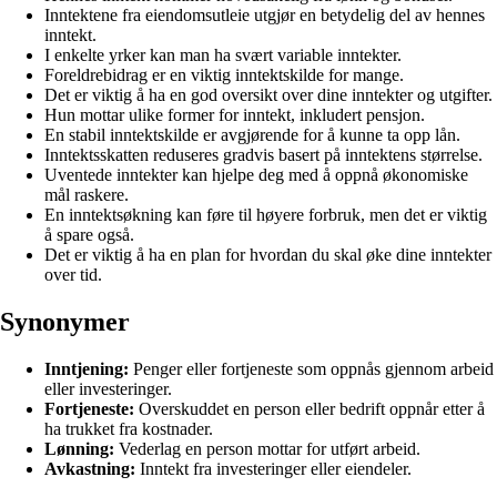
Inntektene fra eiendomsutleie utgjør en betydelig del av hennes
inntekt.
I enkelte yrker kan man ha svært variable inntekter.
Foreldrebidrag er en viktig inntektskilde for mange.
Det er viktig å ha en god oversikt over dine inntekter og utgifter.
Hun mottar ulike former for inntekt, inkludert pensjon.
En stabil inntektskilde er avgjørende for å kunne ta opp lån.
Inntektsskatten reduseres gradvis basert på inntektens størrelse.
Uventede inntekter kan hjelpe deg med å oppnå økonomiske
mål raskere.
En inntektsøkning kan føre til høyere forbruk, men det er viktig
å spare også.
Det er viktig å ha en plan for hvordan du skal øke dine inntekter
over tid.
Synonymer
Inntjening:
Penger eller fortjeneste som oppnås gjennom arbeid
eller investeringer.
Fortjeneste:
Overskuddet en person eller bedrift oppnår etter å
ha trukket fra kostnader.
Lønning:
Vederlag en person mottar for utført arbeid.
Avkastning:
Inntekt fra investeringer eller eiendeler.