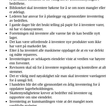
bedriftene.
Biblioteket skal inventere bøkene for å se om noen mangler eller
er ødelagt.
Lederen har ansvar for å planlegge og gjennomføre inventering
av bedriften.
I gamle dager ble det brukt telling på papir for å inventere varer,
nå har vi datasystemer.
Forretningen må inventere alle varene før de kan bestille nytt
lager.
Det kan være utfordrende å inventere nye produkter som ikke
har vært på markedet før.
Etter å ha inventert alle maskinene oppdaget de at en var defekt
og måtte repareres.
Inventeringen av selskapets eiendeler viste at verdien var høyere
enn forventet.
Revisoren skal stå for å inventere regnskapet og kontrollere at alt
stemmer.
Det er viktig med nøyaktighet når man skal inventere varelageret
for å unngå feil.
I handelen blir det ofte gjennomført en årlig inventering for å
oppdatere lagerbeholdningen.
Skattemyndighetene krever at bedrifter må inventere og
rapportere om sine eiendeler.
Inventering av kunstsamlingen viste at det manglet noen
verdifulle malerier.