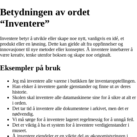
Betydningen av ordet
“Inventere”
Inventere betyr å utvikle eller skape noe nytt, vanligvis en idé, et
produkt eller en løsning. Dette kan gjelde alt fra oppfinnelser og
innovasjoner til nye metoder eller konsepter. Å inventere innebærer å
være kreativ, tenke utenfor boksen og skape noe originalt.
Eksempler på bruk
Jeg må inventere alle varene i butikken før inventaropptellingen.
Han elsker å inventere gamle gjenstander og finne ut av deres
historie.
Skolen skal inventere alle datamaskinene sine for å sikre at alt er
i orden.
Det tar tid å inventere alle dokumentene i arkivet, men det er
nødvendig.
Vi må sørge for å inventere lageret regelmessig for å unngå feil.
Det er viktig å ha et system for å inventere verdigjenstander i
museet.
Å inventere eiendeler er en viktig del av økonomistyringen i