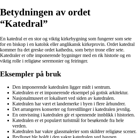
Betydningen av ordet
“Katedral”
En katedral er en stor og viktig kirkebygning som fungerer som sete
for en biskop i en katolsk eller anglikansk kirkeprovin. Ordet katedral
kommer fra det greske ordet kathedra, som betyr trone eller sete.
Katedraler er ofte imponerende bygninger med en rik historie og en
viktig rolle i religiøse seremonier og feiringer.
Eksempler på bruk
Den imponerende katedralen ligger midt i sentrum.
Katedralen er et imponerende eksempel på gotisk arkitektur.
Nasjonalmuseet er lokalisert ved siden av katedralen.
Katedralen har vært et landemerke i byen i flere århundrer.
Det arrangeres konserter og forestillinger i katedralen jevnlig.
En omvisning i katedralen gir et spennende innblikk i historien.
Katedralen er et populært turistmål for besøkende fra hele
verden.
Katedralen har vakre glassmalerier som skildrer religiøse scener.
Bryllupet ble holdt i den vakre katedralen ved havnen.