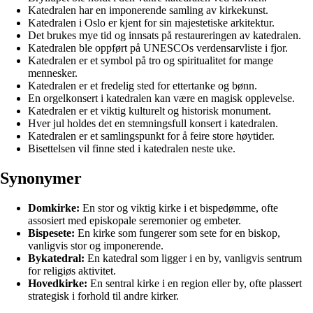
Katedralen har en imponerende samling av kirkekunst.
Katedralen i Oslo er kjent for sin majestetiske arkitektur.
Det brukes mye tid og innsats på restaureringen av katedralen.
Katedralen ble oppført på UNESCOs verdensarvliste i fjor.
Katedralen er et symbol på tro og spiritualitet for mange
mennesker.
Katedralen er et fredelig sted for ettertanke og bønn.
En orgelkonsert i katedralen kan være en magisk opplevelse.
Katedralen er et viktig kulturelt og historisk monument.
Hver jul holdes det en stemningsfull konsert i katedralen.
Katedralen er et samlingspunkt for å feire store høytider.
Bisettelsen vil finne sted i katedralen neste uke.
Synonymer
Domkirke:
En stor og viktig kirke i et bispedømme, ofte
assosiert med episkopale seremonier og embeter.
Bispesete:
En kirke som fungerer som sete for en biskop,
vanligvis stor og imponerende.
Bykatedral:
En katedral som ligger i en by, vanligvis sentrum
for religiøs aktivitet.
Hovedkirke:
En sentral kirke i en region eller by, ofte plassert
strategisk i forhold til andre kirker.