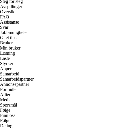
Steg for steg
Avspillinger
Oversikt
FAQ
Assistanse
Svar
Jobbmuligheter
Gi et tips
Bruker
Min bruker
Løsning
Laste
Styrker
Apper
Samarbeid
Samarbeidspartner
Annonsepartner
Formidler
Alliert
Media
Spørsmål
Følge
Finn oss
Følge
Deling