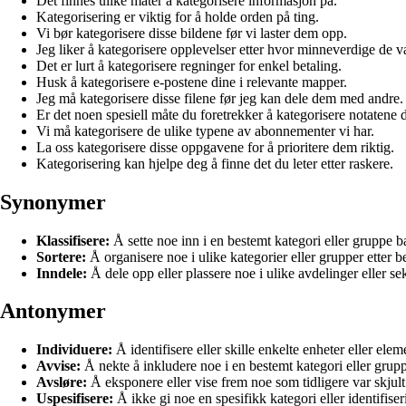
Det finnes ulike måter å kategorisere informasjon på.
Kategorisering er viktig for å holde orden på ting.
Vi bør kategorisere disse bildene før vi laster dem opp.
Jeg liker å kategorisere opplevelser etter hvor minneverdige de va
Det er lurt å kategorisere regninger for enkel betaling.
Husk å kategorisere e-postene dine i relevante mapper.
Jeg må kategorisere disse filene før jeg kan dele dem med andre.
Er det noen spesiell måte du foretrekker å kategorisere notatene 
Vi må kategorisere de ulike typene av abonnementer vi har.
La oss kategorisere disse oppgavene for å prioritere dem riktig.
Kategorisering kan hjelpe deg å finne det du leter etter raskere.
Synonymer
Klassifisere:
Å sette noe inn i en bestemt kategori eller gruppe b
Sortere:
Å organisere noe i ulike kategorier eller grupper etter be
Inndele:
Å dele opp eller plassere noe i ulike avdelinger eller se
Antonymer
Individuere:
Å identifisere eller skille enkelte enheter eller elem
Avvise:
Å nekte å inkludere noe i en bestemt kategori eller grup
Avsløre:
Å eksponere eller vise frem noe som tidligere var skjult 
Uspesifisere:
Å ikke gi noe en spesifikk kategori eller identifiser