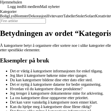
Hjemmehulen
Logg inn
Bli medlem
Mail nyheter
Kategorier
Bolig
Lys
Blomster
Dekorasjon
Hvitevarer
Tabeller
Stoler
Sofaer
Kreativite
Betydningen av ordet “Kategori
Å kategorisere betyr å organisere eller sortere noe i ulike kategorier ell
etter spesifikke elementer.
Eksempler på bruk
Det er viktig å kategorisere informasjonen for enkel tilgang.
Jeg liker å kategorisere bøkene mine etter sjanger.
Du kan kategorisere bildene dine etter dato eller sted.
Det er nyttig å kategorisere dataene for bedre organisering.
Hvordan vil du kategorisere disse produktene?
Jeg trenger å kategorisere dokumentene mine for arkivering.
La oss kategorisere disse oppgavene etter prioritet.
Det kan være vanskelig å kategorisere noen emner klart.
Kan du hjelpe meg å kategorisere disse filene riktig?