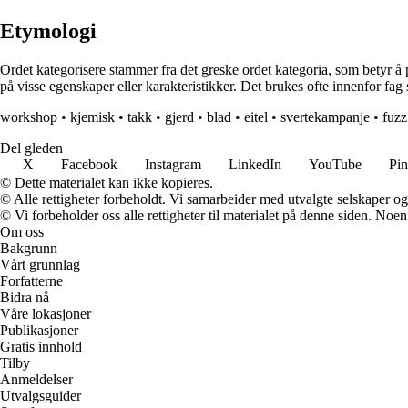
Etymologi
Ordet kategorisere stammer fra det greske ordet kategoria, som betyr å p
på visse egenskaper eller karakteristikker. Det brukes ofte innenfor fag 
workshop
•
kjemisk
•
takk
•
gjerd
•
blad
•
eitel
•
svertekampanje
•
fuzz
Del gleden
X
Facebook
Instagram
LinkedIn
YouTube
Pin
© Dette materialet kan ikke kopieres.
© Alle rettigheter forbeholdt. Vi samarbeider med utvalgte selskaper o
© Vi forbeholder oss alle rettigheter til materialet på denne siden. Noe
Om oss
Bakgrunn
Vårt grunnlag
Forfatterne
Bidra nå
Våre lokasjoner
Publikasjoner
Gratis innhold
Tilby
Anmeldelser
Utvalgsguider