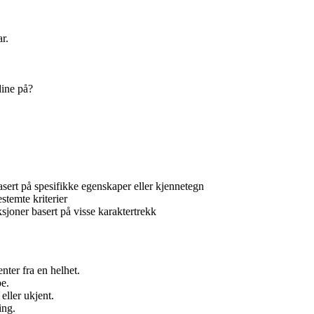
r.
dine på?
asert på spesifikke egenskaper eller kjennetegn
stemte kriterier
ksjoner basert på visse karaktertrekk
enter fra en helhet.
pe.
eller ukjent.
ing.