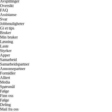
Avspillinger
Oversikt
FAQ
Assistanse
Svar
Jobbmuligheter
Gi et tips
Bruker
Min bruker
Løsning
Laste
Styrker
Apper
Samarbeid
Samarbeidspartner
Annonsepartner
Formidler
Alliert
Media
Spørsmål
Følge
Finn oss
Følge
Deling
Mail fra oss