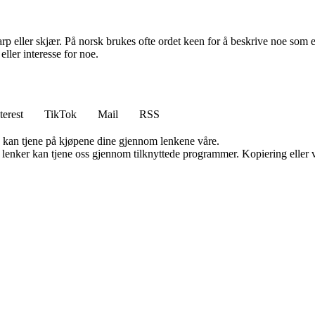
eller skjær. På norsk brukes ofte ordet keen for å beskrive noe som er s
eller interesse for noe.
terest
TikTok
Mail
RSS
g kan tjene på kjøpene dine gjennom lenkene våre.
n lenker kan tjene oss gjennom tilknyttede programmer. Kopiering eller v