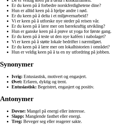
De er veldig keen på å delta i konkurransen.
Er du keen på å forbedre norskferdighetene dine?
Hun er alltid keen på å hjelpe andre i nød.
Er du keen på å delta i et miljøvernarbeid?
Vi er keen på å utforske nye steder på reisen vår.
Er du keen på å lære mer om bærekraftig utvikling?
Hun er ganske keen på å prøve ut yoga for første gang.
Er du keen på å teste ut den nye kaféen i nabolaget?
Vi er keen på å støtte lokale bedrifter i nærmiljøet.
Er du keen på å lære mer om lokalhistorien i området?
Hun er veldig keen på å ta en ny utfordring på jobben.
Synonymer
Ivrig:
Entusiastisk, motivert og engasjert.
Øvet:
Erfaren, dyktig og trent.
Entusiastisk:
Begeistret, engasjert og positiv.
Antonymer
Dovne:
Mangel på energi eller interesse.
Slapp:
Manglende fasthet eller energi.
Treg:
Beveger seg eller reagerer sakte.