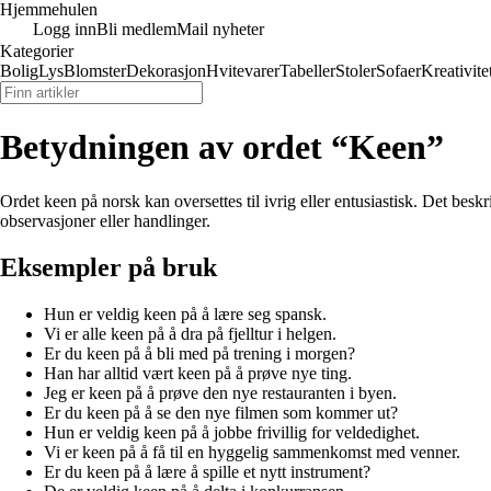
Hjemmehulen
Logg inn
Bli medlem
Mail nyheter
Kategorier
Bolig
Lys
Blomster
Dekorasjon
Hvitevarer
Tabeller
Stoler
Sofaer
Kreativite
Betydningen av ordet “Keen”
Ordet keen på norsk kan oversettes til ivrig eller entusiastisk. Det bes
observasjoner eller handlinger.
Eksempler på bruk
Hun er veldig keen på å lære seg spansk.
Vi er alle keen på å dra på fjelltur i helgen.
Er du keen på å bli med på trening i morgen?
Han har alltid vært keen på å prøve nye ting.
Jeg er keen på å prøve den nye restauranten i byen.
Er du keen på å se den nye filmen som kommer ut?
Hun er veldig keen på å jobbe frivillig for veldedighet.
Vi er keen på å få til en hyggelig sammenkomst med venner.
Er du keen på å lære å spille et nytt instrument?