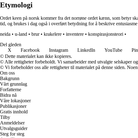
Etymologi
Ordet keen på norsk kommer fra det norrøne ordet kænn, som betyr skarp 
tid, og brukes i dag også i overført betydning for å beskrive entusiasme 
neida
•
u-land
•
brur
•
krakelere
•
inventere
•
konspirasjonsteori
•
Del gleden
X
Facebook
Instagram
LinkedIn
YouTube
Pin
© Dette materialet kan ikke kopieres.
© Alle rettigheter forbeholdt. Vi samarbeider med utvalgte selskaper o
© Vi forbeholder oss alle rettigheter til materialet på denne siden. Noe
Om oss
Bakgrunn
Vårt grunnlag
Forfatterne
Bidra nå
Våre lokasjoner
Publikasjoner
Gratis innhold
Tilby
Anmeldelser
Utvalgsguider
Steg for steg