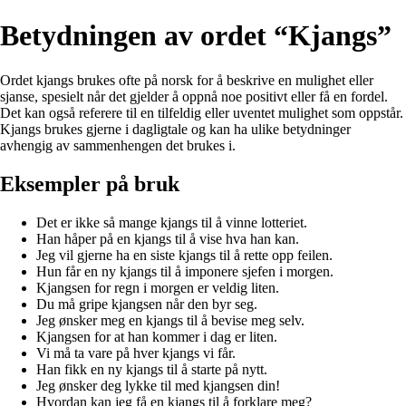
Betydningen av ordet “Kjangs”
Ordet kjangs brukes ofte på norsk for å beskrive en mulighet eller
sjanse, spesielt når det gjelder å oppnå noe positivt eller få en fordel.
Det kan også referere til en tilfeldig eller uventet mulighet som oppstår.
Kjangs brukes gjerne i dagligtale og kan ha ulike betydninger
avhengig av sammenhengen det brukes i.
Eksempler på bruk
Det er ikke så mange kjangs til å vinne lotteriet.
Han håper på en kjangs til å vise hva han kan.
Jeg vil gjerne ha en siste kjangs til å rette opp feilen.
Hun får en ny kjangs til å imponere sjefen i morgen.
Kjangsen for regn i morgen er veldig liten.
Du må gripe kjangsen når den byr seg.
Jeg ønsker meg en kjangs til å bevise meg selv.
Kjangsen for at han kommer i dag er liten.
Vi må ta vare på hver kjangs vi får.
Han fikk en ny kjangs til å starte på nytt.
Jeg ønsker deg lykke til med kjangsen din!
Hvordan kan jeg få en kjangs til å forklare meg?