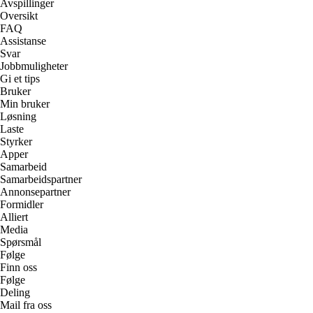
Avspillinger
Oversikt
FAQ
Assistanse
Svar
Jobbmuligheter
Gi et tips
Bruker
Min bruker
Løsning
Laste
Styrker
Apper
Samarbeid
Samarbeidspartner
Annonsepartner
Formidler
Alliert
Media
Spørsmål
Følge
Finn oss
Følge
Deling
Mail fra oss