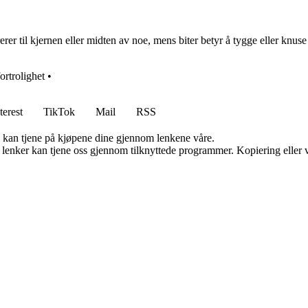
erer til kjernen eller midten av noe, mens biter betyr å tygge eller knu
fortrolighet
•
terest
TikTok
Mail
RSS
g kan tjene på kjøpene dine gjennom lenkene våre.
n lenker kan tjene oss gjennom tilknyttede programmer. Kopiering eller v