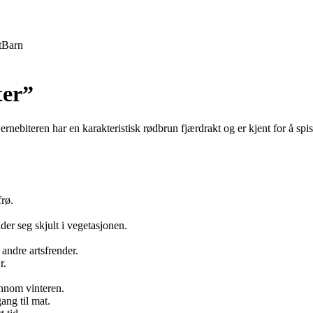
t
Barn
ter”
jernebiteren har en karakteristisk rødbrun fjærdrakt og er kjent for å spi
frø.
der seg skjult i vegetasjonen.
andre artsfrender.
r.
jennom vinteren.
ang til mat.