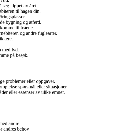
 tid.
 seg i løpet av året.
ebiteren til hagen din.
ôringsplasser.
nde bygning og atferd.
 komme til frøene.
rnebiteren og andre fuglearter.
ikkere.
n med lyd.
komme på besøk.
lige problemer eller oppgaver.
omplekse spørsmål eller situasjoner.
der eller essenser av ulike emner.
 med andre
or andres behov