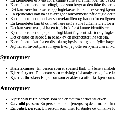
En kjernebiter er kjent for å kunne spise store mengder frø på kort
Kjernebiteren er en standfugl, noe som betyr at den ikke flytter på
Det kan være lurt å sette opp fuglekasser for å tiltrekke seg kjern
En kjernebiter kan ha et svært godt hukommelse når det gjelder f
Kjernebiteren er en del av spurvefamilien og har derfor en ligne
En kjernebiter kan til og med lære seg å åpne fuglematbrett for å
Det kan være nyttig å ha en fuglebok for å kunne identifisere kje
Kjernebiteren er en populær fugl blant fugleentusiaster og fuglek
Det er alltid en glede å få besøk av en kjernebiter i hagen sin.
Kjernebiteren kan ha en distinkt og høylytt sang som fyller hage
Jeg har en favorittplass i hagen hvor jeg ofte ser kjernebiteren 
Synonymer
Kjerneknuser:
En person som er spesielt flink til å løse vanske
Kjernebryter:
En person som er dyktig til å analysere og løse k
Kjerneutforsker:
En person som er aktiv i å utforske kjerneområ
Antonymer
Kjernebiter:
En person som stjeler mat fra andres tallerken
Gavmild person:
En person som er sjenerøs og deler maten sin
Empatisk person:
En person som viser forståelse og omtanke f