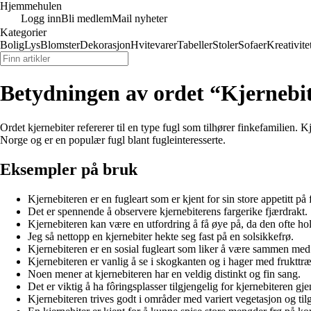
Hjemmehulen
Logg inn
Bli medlem
Mail nyheter
Kategorier
Bolig
Lys
Blomster
Dekorasjon
Hvitevarer
Tabeller
Stoler
Sofaer
Kreativite
Betydningen av ordet “Kjernebi
Ordet kjernebiter refererer til en type fugl som tilhører finkefamilien. K
Norge og er en populær fugl blant fugleinteresserte.
Eksempler på bruk
Kjernebiteren er en fugleart som er kjent for sin store appetitt på 
Det er spennende å observere kjernebiterens fargerike fjærdrakt.
Kjernebiteren kan være en utfordring å få øye på, da den ofte hol
Jeg så nettopp en kjernebiter hekte seg fast på en solsikkefrø.
Kjernebiteren er en sosial fugleart som liker å være sammen med 
Kjernebiteren er vanlig å se i skogkanten og i hager med frukttræ
Noen mener at kjernebiteren har en veldig distinkt og fin sang.
Det er viktig å ha fôringsplasser tilgjengelig for kjernebiteren g
Kjernebiteren trives godt i områder med variert vegetasjon og tilg