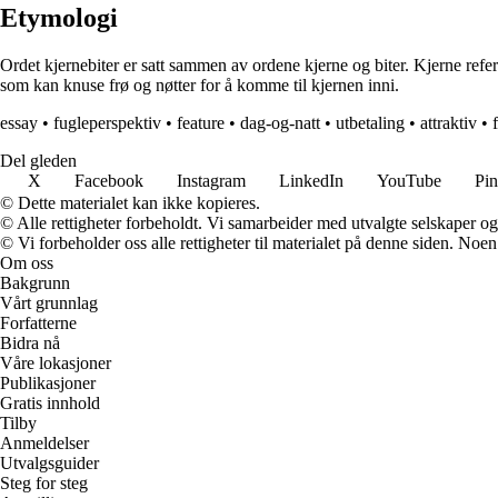
Etymologi
Ordet kjernebiter er satt sammen av ordene kjerne og biter. Kjerne refer
som kan knuse frø og nøtter for å komme til kjernen inni.
essay
•
fugleperspektiv
•
feature
•
dag-og-natt
•
utbetaling
•
attraktiv
•
Del gleden
X
Facebook
Instagram
LinkedIn
YouTube
Pin
© Dette materialet kan ikke kopieres.
© Alle rettigheter forbeholdt. Vi samarbeider med utvalgte selskaper o
© Vi forbeholder oss alle rettigheter til materialet på denne siden. Noe
Om oss
Bakgrunn
Vårt grunnlag
Forfatterne
Bidra nå
Våre lokasjoner
Publikasjoner
Gratis innhold
Tilby
Anmeldelser
Utvalgsguider
Steg for steg