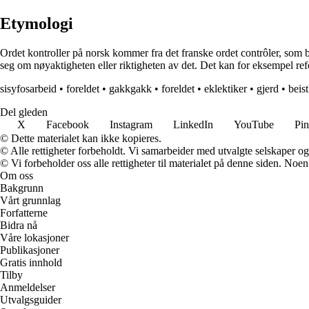
Etymologi
Ordet kontroller på norsk kommer fra det franske ordet contrôler, som bet
seg om nøyaktigheten eller riktigheten av det. Det kan for eksempel refere
sisyfosarbeid
•
foreldet
•
gakkgakk
•
foreldet
•
eklektiker
•
gjerd
•
beist
Del gleden
X
Facebook
Instagram
LinkedIn
YouTube
Pin
© Dette materialet kan ikke kopieres.
© Alle rettigheter forbeholdt. Vi samarbeider med utvalgte selskaper o
© Vi forbeholder oss alle rettigheter til materialet på denne siden. Noe
Om oss
Bakgrunn
Vårt grunnlag
Forfatterne
Bidra nå
Våre lokasjoner
Publikasjoner
Gratis innhold
Tilby
Anmeldelser
Utvalgsguider