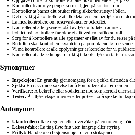
Oppgaven din er å kontrollere at alle dokumentene er på plass.
Kontroller hvor mye penger som er igjen på kontoen din.
Kontroller at barnet ditt bruker riktig sikkerhetsutstyr i bilen.
Det er viktig å kontrollere at alle detaljer stemmer før du sender
La meg kontrollere om reservasjonen er bekreftet.
Kontroller at alle lysene er slått av før du forlater rommet.
Politiet må kontrollere førerkortet ditt ved en trafikkontroll.
Sørg for å kontrollere at alle apparater er slått av før du reiser på 
Bedriften skal kontrollere kvaliteten på produktene før de sendes
Vi må kontrollere at alle opplysninger er korrekte før vi publisere
Kontroller at alle ledninger er riktig tilkoblet før du starter maski
Synonymer
Inspeksjon:
En grundig gjennomgang for å sjekke tilstanden elle
Sjekk:
En rask undersøkelse for å kontrollere at alt er i orden
Verifisere:
Å bekrefte eller godkjenne noe som korrekt eller sant
Tester:
Å utføre eksperimenter eller prøver for å sjekke funksjona
Antonymer
Ukontrollert:
Ikke regulert eller overvåket på en ordenlig måte
Laisser-faire:
La ting flyte fritt uten inngrep eller styring
Friflyt:
Handle uten begrensninger eller restriksjoner