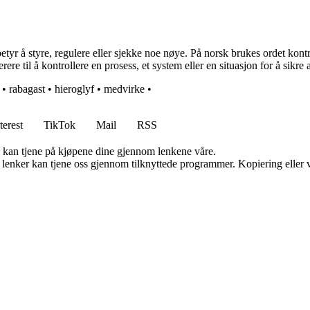
yr å styre, regulere eller sjekke noe nøye. På norsk brukes ordet kontrol
re til å kontrollere en prosess, et system eller en situasjon for å sikre a
•
rabagast
•
hieroglyf
•
medvirke
•
terest
TikTok
Mail
RSS
g kan tjene på kjøpene dine gjennom lenkene våre.
n lenker kan tjene oss gjennom tilknyttede programmer. Kopiering eller v