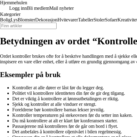
Hjemmehulen
Logg inn
Bli medlem
Mail nyheter
Kategorier
Bolig
Lys
Blomster
Dekorasjon
Hvitevarer
Tabeller
Stoler
Sofaer
Kreativite
Betydningen av ordet “Kontroll
Ordet kontroller brukes ofte for å beskrive handlingen med å sjekke elle
inspisere en vare eller enhet, eller å utføre en grundig gjennomgang av e
Eksempler på bruk
Kontroller at alle dører er låst før du legger deg.
Politiet vil kontrollere identiteten din før de gir deg tilgang.
Det er viktig å kontrollere at lønnsutbetalingen er riktig.
Sjekk og kontroller at alle vinduer er stengt.
Foreldrene bør kontrollere barnas lekser jevnlig.
Kontroller temperaturen på stekeovnen før du setter inn kaken.
Du må kontrollere at alt er klart før konferansen starter.
Passasjerene må kontrolleres før de går om bord i flyet.
Det anbefales å kontrollere oljenivået i bilen regelmessig.