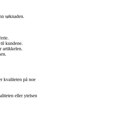
 inn søknaden.
ferie.
 til kundene.
r artikkelen.
nen.
r kvaliteten på noe
liteten eller ytelsen