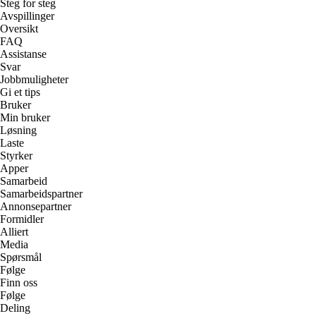
Steg for steg
Avspillinger
Oversikt
FAQ
Assistanse
Svar
Jobbmuligheter
Gi et tips
Bruker
Min bruker
Løsning
Laste
Styrker
Apper
Samarbeid
Samarbeidspartner
Annonsepartner
Formidler
Alliert
Media
Spørsmål
Følge
Finn oss
Følge
Deling