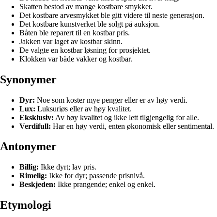
Skatten bestod av mange kostbare smykker.
Det kostbare arvesmykket ble gitt videre til neste generasjon.
Det kostbare kunstverket ble solgt på auksjon.
Båten ble reparert til en kostbar pris.
Jakken var laget av kostbar skinn.
De valgte en kostbar løsning for prosjektet.
Klokken var både vakker og kostbar.
Synonymer
Dyr:
Noe som koster mye penger eller er av høy verdi.
Lux:
Luksuriøs eller av høy kvalitet.
Eksklusiv:
Av høy kvalitet og ikke lett tilgjengelig for alle.
Verdifull:
Har en høy verdi, enten økonomisk eller sentimental.
Antonymer
Billig:
Ikke dyrt; lav pris.
Rimelig:
Ikke for dyr; passende prisnivå.
Beskjeden:
Ikke prangende; enkel og enkel.
Etymologi