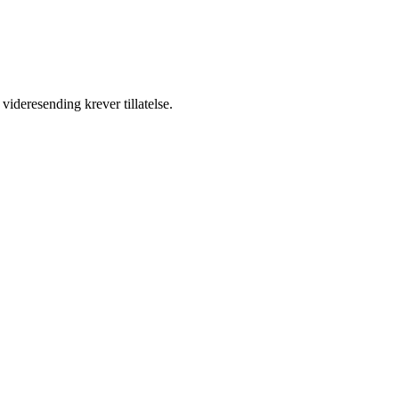
videresending krever tillatelse.