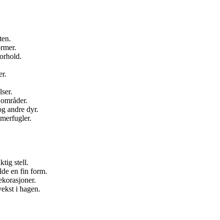
ten.
ormer.
orhold.
r.
lser.
e områder.
og andre dyr.
merfugler.
tig stell.
lde en fin form.
ekorasjoner.
ekst i hagen.