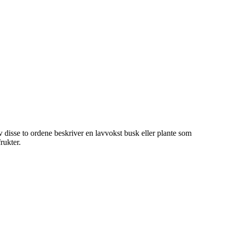
disse to ordene beskriver en lavvokst busk eller plante som
rukter.