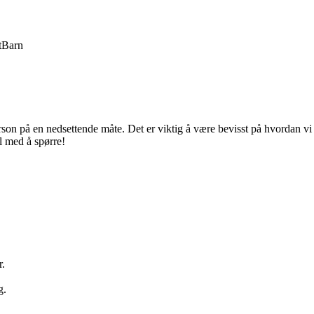
t
Barn
erson på en nedsettende måte. Det er viktig å være bevisst på hvordan vi
l med å spørre!
r.
g.