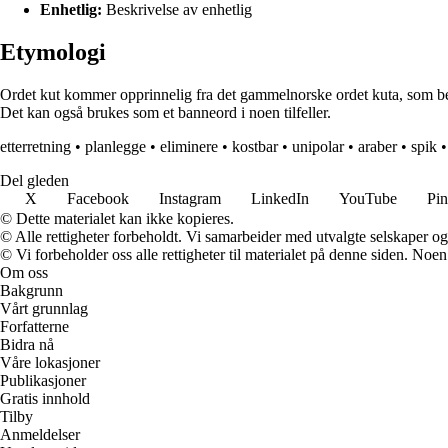
Enhetlig:
Beskrivelse av enhetlig
Etymologi
Ordet kut kommer opprinnelig fra det gammelnorske ordet kuta, som betyr
Det kan også brukes som et banneord i noen tilfeller.
etterretning
•
planlegge
•
eliminere
•
kostbar
•
unipolar
•
araber
•
spik
Del gleden
X
Facebook
Instagram
LinkedIn
YouTube
Pin
© Dette materialet kan ikke kopieres.
© Alle rettigheter forbeholdt. Vi samarbeider med utvalgte selskaper o
© Vi forbeholder oss alle rettigheter til materialet på denne siden. Noe
Om oss
Bakgrunn
Vårt grunnlag
Forfatterne
Bidra nå
Våre lokasjoner
Publikasjoner
Gratis innhold
Tilby
Anmeldelser