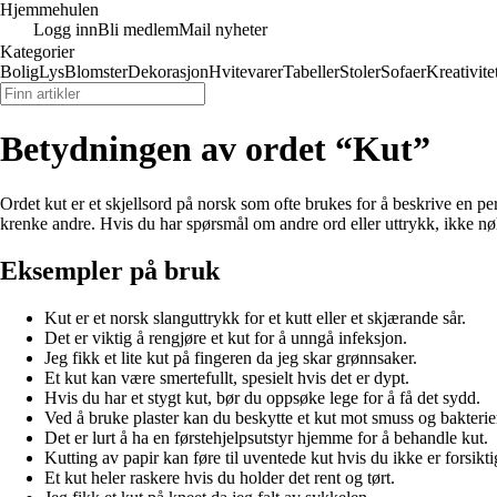
Hjemmehulen
Logg inn
Bli medlem
Mail nyheter
Kategorier
Bolig
Lys
Blomster
Dekorasjon
Hvitevarer
Tabeller
Stoler
Sofaer
Kreativite
Betydningen av ordet “Kut”
Ordet kut er et skjellsord på norsk som ofte brukes for å beskrive en p
krenke andre. Hvis du har spørsmål om andre ord eller uttrykk, ikke nø
Eksempler på bruk
Kut er et norsk slanguttrykk for et kutt eller et skjærande sår.
Det er viktig å rengjøre et kut for å unngå infeksjon.
Jeg fikk et lite kut på fingeren da jeg skar grønnsaker.
Et kut kan være smertefullt, spesielt hvis det er dypt.
Hvis du har et stygt kut, bør du oppsøke lege for å få det sydd.
Ved å bruke plaster kan du beskytte et kut mot smuss og bakterie
Det er lurt å ha en førstehjelpsutstyr hjemme for å behandle kut.
Kutting av papir kan føre til uventede kut hvis du ikke er forsikti
Et kut heler raskere hvis du holder det rent og tørt.