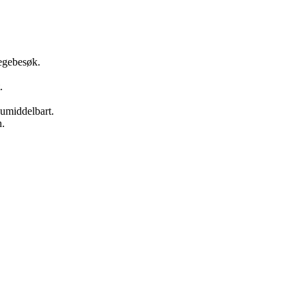
legebesøk.
.
 umiddelbart.
n.