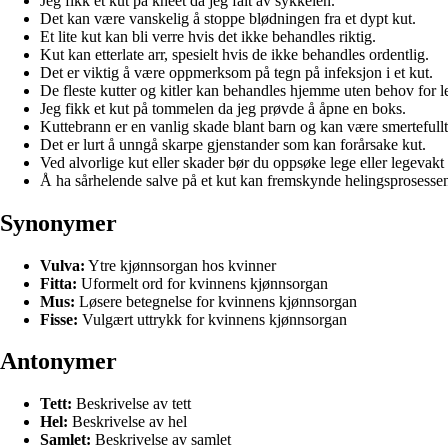
Jeg fikk et kut på kneet da jeg falt av sykkelen.
Det kan være vanskelig å stoppe blødningen fra et dypt kut.
Et lite kut kan bli verre hvis det ikke behandles riktig.
Kut kan etterlate arr, spesielt hvis de ikke behandles ordentlig.
Det er viktig å være oppmerksom på tegn på infeksjon i et kut.
De fleste kutter og kitler kan behandles hjemme uten behov for 
Jeg fikk et kut på tommelen da jeg prøvde å åpne en boks.
Kuttebrann er en vanlig skade blant barn og kan være smertefullt
Det er lurt å unngå skarpe gjenstander som kan forårsake kut.
Ved alvorlige kut eller skader bør du oppsøke lege eller legevakt
Å ha sårhelende salve på et kut kan fremskynde helingsprosesse
Synonymer
Vulva:
Ytre kjønnsorgan hos kvinner
Fitta:
Uformelt ord for kvinnens kjønnsorgan
Mus:
Løsere betegnelse for kvinnens kjønnsorgan
Fisse:
Vulgært uttrykk for kvinnens kjønnsorgan
Antonymer
Tett:
Beskrivelse av tett
Hel:
Beskrivelse av hel
Samlet:
Beskrivelse av samlet