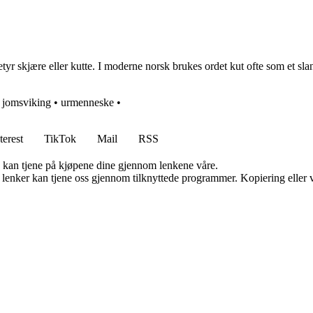
 skjære eller kutte. I moderne norsk brukes ordet kut ofte som et slang
•
jomsviking
•
urmenneske
•
terest
TikTok
Mail
RSS
g kan tjene på kjøpene dine gjennom lenkene våre.
n lenker kan tjene oss gjennom tilknyttede programmer. Kopiering eller v