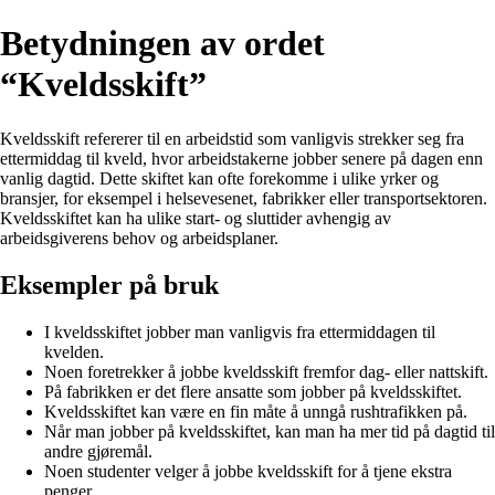
Betydningen av ordet
“Kveldsskift”
Kveldsskift refererer til en arbeidstid som vanligvis strekker seg fra
ettermiddag til kveld, hvor arbeidstakerne jobber senere på dagen enn
vanlig dagtid. Dette skiftet kan ofte forekomme i ulike yrker og
bransjer, for eksempel i helsevesenet, fabrikker eller transportsektoren.
Kveldsskiftet kan ha ulike start- og sluttider avhengig av
arbeidsgiverens behov og arbeidsplaner.
Eksempler på bruk
I kveldsskiftet jobber man vanligvis fra ettermiddagen til
kvelden.
Noen foretrekker å jobbe kveldsskift fremfor dag- eller nattskift.
På fabrikken er det flere ansatte som jobber på kveldsskiftet.
Kveldsskiftet kan være en fin måte å unngå rushtrafikken på.
Når man jobber på kveldsskiftet, kan man ha mer tid på dagtid til
andre gjøremål.
Noen studenter velger å jobbe kveldsskift for å tjene ekstra
penger.