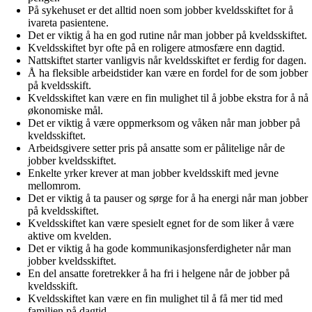
På sykehuset er det alltid noen som jobber kveldsskiftet for å
ivareta pasientene.
Det er viktig å ha en god rutine når man jobber på kveldsskiftet.
Kveldsskiftet byr ofte på en roligere atmosfære enn dagtid.
Nattskiftet starter vanligvis når kveldsskiftet er ferdig for dagen.
Å ha fleksible arbeidstider kan være en fordel for de som jobber
på kveldsskift.
Kveldsskiftet kan være en fin mulighet til å jobbe ekstra for å nå
økonomiske mål.
Det er viktig å være oppmerksom og våken når man jobber på
kveldsskiftet.
Arbeidsgivere setter pris på ansatte som er pålitelige når de
jobber kveldsskiftet.
Enkelte yrker krever at man jobber kveldsskift med jevne
mellomrom.
Det er viktig å ta pauser og sørge for å ha energi når man jobber
på kveldsskiftet.
Kveldsskiftet kan være spesielt egnet for de som liker å være
aktive om kvelden.
Det er viktig å ha gode kommunikasjonsferdigheter når man
jobber kveldsskiftet.
En del ansatte foretrekker å ha fri i helgene når de jobber på
kveldsskift.
Kveldsskiftet kan være en fin mulighet til å få mer tid med
familien på dagtid.