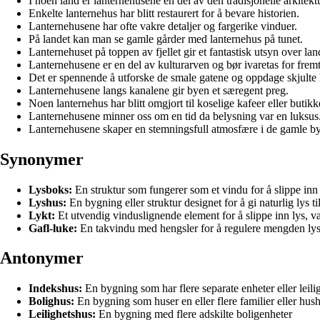
I noen land er lanternehusene en del av den tradisjonelle arkitekt
Enkelte lanternehus har blitt restaurert for å bevare historien.
Lanternehusene har ofte vakre detaljer og fargerike vinduer.
På landet kan man se gamle gårder med lanternehus på tunet.
Lanternehuset på toppen av fjellet gir et fantastisk utsyn over la
Lanternehusene er en del av kulturarven og bør ivaretas for frem
Det er spennende å utforske de smale gatene og oppdage skjulte 
Lanternehusene langs kanalene gir byen et særegent preg.
Noen lanternehus har blitt omgjort til koselige kafeer eller butikk
Lanternehusene minner oss om en tid da belysning var en luksus
Lanternehusene skaper en stemningsfull atmosfære i de gamle b
Synonymer
Lysboks:
En struktur som fungerer som et vindu for å slippe inn l
Lyshus:
En bygning eller struktur designet for å gi naturlig lys 
Lykt:
Et utvendig vinduslignende element for å slippe inn lys, van
Gafl-luke:
En takvindu med hengsler for å regulere mengden lys 
Antonymer
Indekshus:
En bygning som har flere separate enheter eller leili
Bolighus:
En bygning som huser en eller flere familier eller hus
Leilighetshus:
En bygning med flere adskilte boligenheter