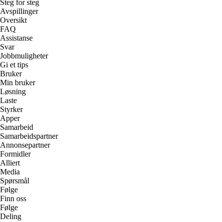
Steg for steg
Avspillinger
Oversikt
FAQ
Assistanse
Svar
Jobbmuligheter
Gi et tips
Bruker
Min bruker
Løsning
Laste
Styrker
Apper
Samarbeid
Samarbeidspartner
Annonsepartner
Formidler
Alliert
Media
Spørsmål
Følge
Finn oss
Følge
Deling