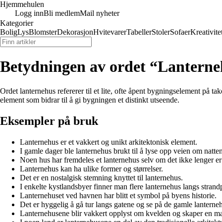
Hjemmehulen
Logg inn
Bli medlem
Mail nyheter
Kategorier
Bolig
Lys
Blomster
Dekorasjon
Hvitevarer
Tabeller
Stoler
Sofaer
Kreativite
Betydningen av ordet “Lantern
Ordet lanternehus refererer til et lite, ofte åpent bygningselement på tak
element som bidrar til å gi bygningen et distinkt utseende.
Eksempler på bruk
Lanternehus er et vakkert og unikt arkitektonisk element.
I gamle dager ble lanternehus brukt til å lyse opp veien om natten
Noen hus har fremdeles et lanternehus selv om det ikke lenger er
Lanternehus kan ha ulike former og størrelser.
Det er en nostalgisk stemning knyttet til lanternehus.
I enkelte kystlandsbyer finner man flere lanternehus langs stra
Lanternehuset ved havnen har blitt et symbol på byens historie.
Det er hyggelig å gå tur langs gatene og se på de gamle lanterne
Lanternehusene blir vakkert opplyst om kvelden og skaper en m