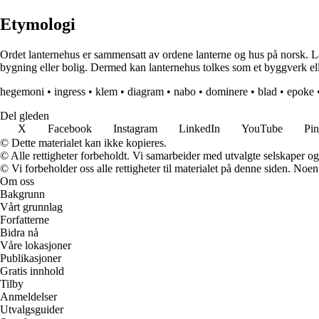
Etymologi
Ordet lanternehus er sammensatt av ordene lanterne og hus på norsk. La
bygning eller bolig. Dermed kan lanternehus tolkes som et byggverk eller
hegemoni
•
ingress
•
klem
•
diagram
•
nabo
•
dominere
•
blad
•
epoke
Del gleden
X
Facebook
Instagram
LinkedIn
YouTube
Pin
© Dette materialet kan ikke kopieres.
© Alle rettigheter forbeholdt. Vi samarbeider med utvalgte selskaper o
© Vi forbeholder oss alle rettigheter til materialet på denne siden. Noe
Om oss
Bakgrunn
Vårt grunnlag
Forfatterne
Bidra nå
Våre lokasjoner
Publikasjoner
Gratis innhold
Tilby
Anmeldelser
Utvalgsguider