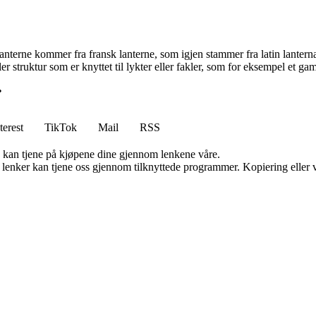
nterne kommer fra fransk lanterne, som igjen stammer fra latin lantern
 struktur som er knyttet til lykter eller fakler, som for eksempel et gam
•
terest
TikTok
Mail
RSS
g kan tjene på kjøpene dine gjennom lenkene våre.
n lenker kan tjene oss gjennom tilknyttede programmer. Kopiering eller v