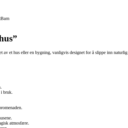
t
Barn
ehus”
et av et hus eller en bygning, vanligvis designet for å slippe inn naturli
.
 i bruk.
ndpromenaden.
husene.
agisk atmosfære.