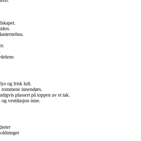
uren.
ndskapet.
tiden.
lanternehus.
er.
.
ydelene.
ys og frisk luft.
til rommene innendørs.
ligvis plassert på toppen av et tak.
og ventilasjon inne.
gheter
holdninger