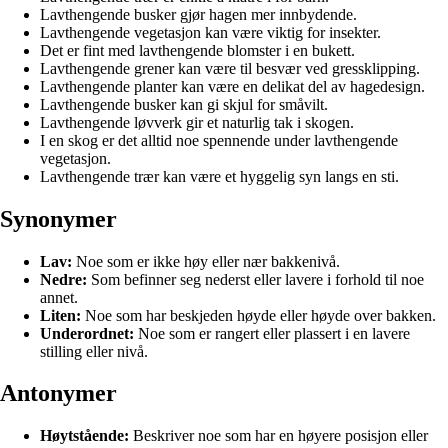
Lavthengende busker gjør hagen mer innbydende.
Lavthengende vegetasjon kan være viktig for insekter.
Det er fint med lavthengende blomster i en bukett.
Lavthengende grener kan være til besvær ved gressklipping.
Lavthengende planter kan være en delikat del av hagedesign.
Lavthengende busker kan gi skjul for småvilt.
Lavthengende løvverk gir et naturlig tak i skogen.
I en skog er det alltid noe spennende under lavthengende
vegetasjon.
Lavthengende trær kan være et hyggelig syn langs en sti.
Synonymer
Lav:
Noe som er ikke høy eller nær bakkenivå.
Nedre:
Som befinner seg nederst eller lavere i forhold til noe
annet.
Liten:
Noe som har beskjeden høyde eller høyde over bakken.
Underordnet:
Noe som er rangert eller plassert i en lavere
stilling eller nivå.
Antonymer
Høytstående:
Beskriver noe som har en høyere posisjon eller