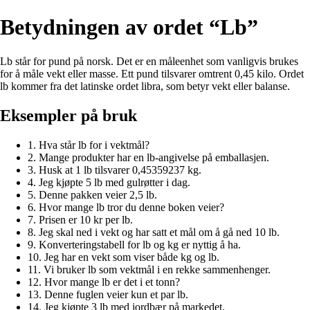
Betydningen av ordet “Lb”
Lb står for pund på norsk. Det er en måleenhet som vanligvis brukes
for å måle vekt eller masse. Ett pund tilsvarer omtrent 0,45 kilo. Ordet
lb kommer fra det latinske ordet libra, som betyr vekt eller balanse.
Eksempler på bruk
1. Hva står lb for i vektmål?
2. Mange produkter har en lb-angivelse på emballasjen.
3. Husk at 1 lb tilsvarer 0,45359237 kg.
4. Jeg kjøpte 5 lb med gulrøtter i dag.
5. Denne pakken veier 2,5 lb.
6. Hvor mange lb tror du denne boken veier?
7. Prisen er 10 kr per lb.
8. Jeg skal ned i vekt og har satt et mål om å gå ned 10 lb.
9. Konverteringstabell for lb og kg er nyttig å ha.
10. Jeg har en vekt som viser både kg og lb.
11. Vi bruker lb som vektmål i en rekke sammenhenger.
12. Hvor mange lb er det i et tonn?
13. Denne fuglen veier kun et par lb.
14. Jeg kjøpte 3 lb med jordbær på markedet.