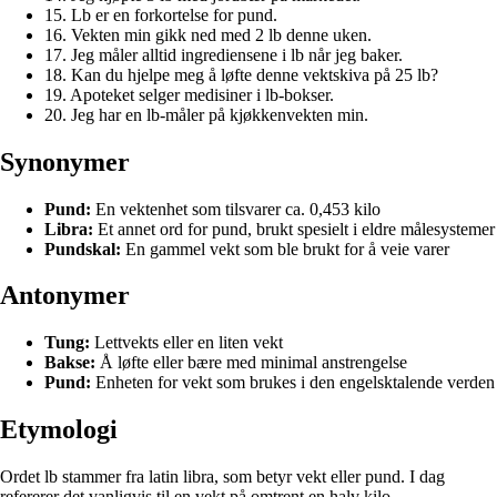
15. Lb er en forkortelse for pund.
16. Vekten min gikk ned med 2 lb denne uken.
17. Jeg måler alltid ingrediensene i lb når jeg baker.
18. Kan du hjelpe meg å løfte denne vektskiva på 25 lb?
19. Apoteket selger medisiner i lb-bokser.
20. Jeg har en lb-måler på kjøkkenvekten min.
Synonymer
Pund:
En vektenhet som tilsvarer ca. 0,453 kilo
Libra:
Et annet ord for pund, brukt spesielt i eldre målesystemer
Pundskal:
En gammel vekt som ble brukt for å veie varer
Antonymer
Tung:
Lettvekts eller en liten vekt
Bakse:
Å løfte eller bære med minimal anstrengelse
Pund:
Enheten for vekt som brukes i den engelsktalende verden
Etymologi
Ordet lb stammer fra latin libra, som betyr vekt eller pund. I dag
refererer det vanligvis til en vekt på omtrent en halv kilo.