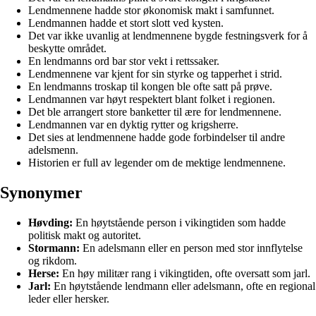
Lendmennene hadde stor økonomisk makt i samfunnet.
Lendmannen hadde et stort slott ved kysten.
Det var ikke uvanlig at lendmennene bygde festningsverk for å
beskytte området.
En lendmanns ord bar stor vekt i rettssaker.
Lendmennene var kjent for sin styrke og tapperhet i strid.
En lendmanns troskap til kongen ble ofte satt på prøve.
Lendmannen var høyt respektert blant folket i regionen.
Det ble arrangert store banketter til ære for lendmennene.
Lendmannen var en dyktig rytter og krigsherre.
Det sies at lendmennene hadde gode forbindelser til andre
adelsmenn.
Historien er full av legender om de mektige lendmennene.
Synonymer
Høvding:
En høytstående person i vikingtiden som hadde
politisk makt og autoritet.
Stormann:
En adelsmann eller en person med stor innflytelse
og rikdom.
Herse:
En høy militær rang i vikingtiden, ofte oversatt som jarl.
Jarl:
En høytstående lendmann eller adelsmann, ofte en regional
leder eller hersker.