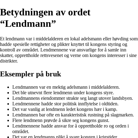
Betydningen av ordet
“Lendmann”
Et lendmann var i middelalderen en lokal adelsmann eller høvding som
hadde spesielle rettigheter og plikter knyttet til kongens styring og
kontroll av området. Lendmennene var ansvarlige for å samle inn
skatter, opprettholde rettsvesenet og verne om kongens interesser i sine
distrikter.
Eksempler på bruk
Lendmannen var en mektig adelsmann i middelalderen.
Det ble utnevnt flere lendmenn under kongens styre.
Lendmannens eiendommer strakte seg langt utover landsbyen.
Lendmennene hadde stor politisk innflytelse i oldtiden.
Det var vanlig at lendmenn ledet kongens hær i kamp.
Lendmannen bar ofte en karakteristisk rustning på slagmarken.
Flere lendmenn prøvde å sikre seg kongens gunst.
Lendmennene hadde ansvar for å opprettholde ro og orden i
området.
Det var en lendmanns plikt å svare kongen i krigstider.