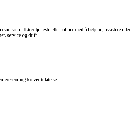
rson som utfører tjeneste eller jobber med å betjene, assistere eller
t, service og drift.
ideresending krever tillatelse.