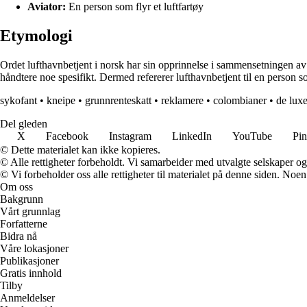
Aviator:
En person som flyr et luftfartøy
Etymologi
Ordet lufthavnbetjent i norsk har sin opprinnelse i sammensetningen av o
håndtere noe spesifikt. Dermed refererer lufthavnbetjent til en person so
sykofant
•
kneipe
•
grunnrenteskatt
•
reklamere
•
colombianer
•
de lux
Del gleden
X
Facebook
Instagram
LinkedIn
YouTube
Pin
© Dette materialet kan ikke kopieres.
© Alle rettigheter forbeholdt. Vi samarbeider med utvalgte selskaper o
© Vi forbeholder oss alle rettigheter til materialet på denne siden. Noe
Om oss
Bakgrunn
Vårt grunnlag
Forfatterne
Bidra nå
Våre lokasjoner
Publikasjoner
Gratis innhold
Tilby
Anmeldelser