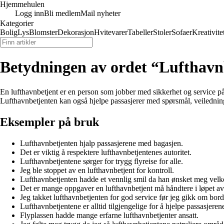
Hjemmehulen
Logg inn
Bli medlem
Mail nyheter
Kategorier
Bolig
Lys
Blomster
Dekorasjon
Hvitevarer
Tabeller
Stoler
Sofaer
Kreativite
Betydningen av ordet “Lufthavn
En lufthavnbetjent er en person som jobber med sikkerhet og service på
Lufthavnbetjenten kan også hjelpe passasjerer med spørsmål, veilednin
Eksempler på bruk
Lufthavnbetjenten hjalp passasjerene med bagasjen.
Det er viktig å respektere lufthavnbetjentenes autoritet.
Lufthavnbetjentene sørger for trygg flyreise for alle.
Jeg ble stoppet av en lufthavnbetjent for kontroll.
Lufthavnbetjenten hadde et vennlig smil da han ønsket meg ve
Det er mange oppgaver en lufthavnbetjent må håndtere i løpet av
Jeg takket lufthavnbetjenten for god service før jeg gikk om bord 
Lufthavnbetjentene er alltid tilgjengelige for å hjelpe passasjeren
Flyplassen hadde mange erfarne lufthavnbetjenter ansatt.