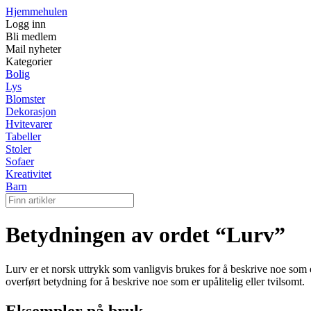
Hjemmehulen
Logg inn
Bli medlem
Mail nyheter
Kategorier
Bolig
Lys
Blomster
Dekorasjon
Hvitevarer
Tabeller
Stoler
Sofaer
Kreativitet
Barn
Betydningen av ordet “Lurv”
Lurv er et norsk uttrykk som vanligvis brukes for å beskrive noe som er 
overført betydning for å beskrive noe som er upålitelig eller tvilsomt.
Eksempler på bruk