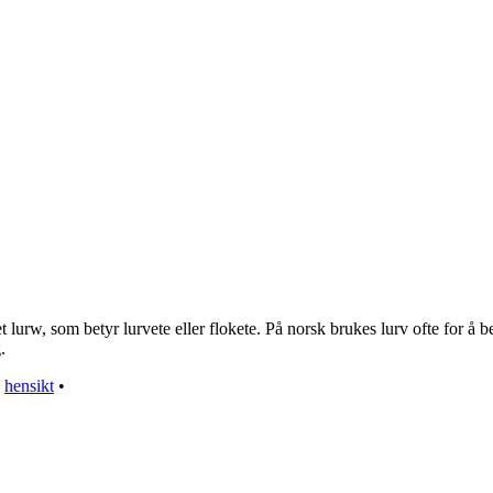
rw, som betyr lurvete eller flokete. På norsk brukes lurv ofte for å bes
.
•
hensikt
•