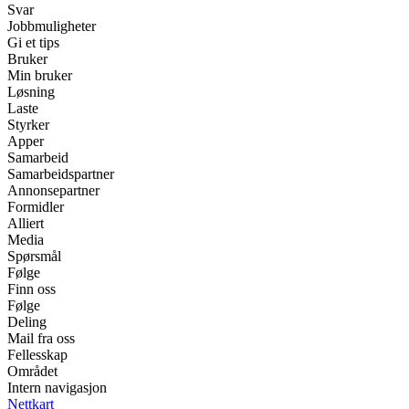
Svar
Jobbmuligheter
Gi et tips
Bruker
Min bruker
Løsning
Laste
Styrker
Apper
Samarbeid
Samarbeidspartner
Annonsepartner
Formidler
Alliert
Media
Spørsmål
Følge
Finn oss
Følge
Deling
Mail fra oss
Fellesskap
Området
Intern navigasjon
Nettkart