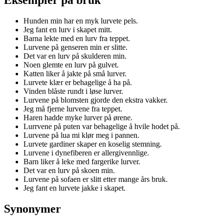
Hunden min har en myk lurvete pels.
Jeg fant en lurv i skapet mitt.
Barna lekte med en lurv fra teppet.
Lurvene på genseren min er slitte.
Det var en lurv på skulderen min.
Noen glemte en lurv på gulvet.
Katten liker å jakte på små lurver.
Lurvete klær er behagelige å ha på.
Vinden blåste rundt i løse lurver.
Lurvene på blomsten gjorde den ekstra vakker.
Jeg må fjerne lurvene fra teppet.
Haren hadde myke lurver på ørene.
Lurrvene på puten var behagelige å hvile hodet på.
Lurvene på lua mi klør meg i pannen.
Lurvete gardiner skaper en koselig stemning.
Lurvene i dynefiberen er allergivennlige.
Barn liker å leke med fargerike lurver.
Det var en lurv på skoen min.
Lurvene på sofaen er slitt etter mange års bruk.
Jeg fant en lurvete jakke i skapet.
Synonymer