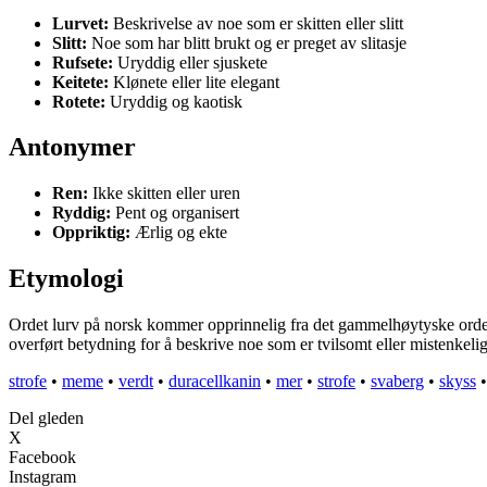
Lurvet:
Beskrivelse av noe som er skitten eller slitt
Slitt:
Noe som har blitt brukt og er preget av slitasje
Rufsete:
Uryddig eller sjuskete
Keitete:
Klønete eller lite elegant
Rotete:
Uryddig og kaotisk
Antonymer
Ren:
Ikke skitten eller uren
Ryddig:
Pent og organisert
Oppriktig:
Ærlig og ekte
Etymologi
Ordet lurv på norsk kommer opprinnelig fra det gammelhøytyske ordet lu
overført betydning for å beskrive noe som er tvilsomt eller mistenkelig
strofe
•
meme
•
verdt
•
duracellkanin
•
mer
•
strofe
•
svaberg
•
skyss
Del gleden
X
Facebook
Instagram