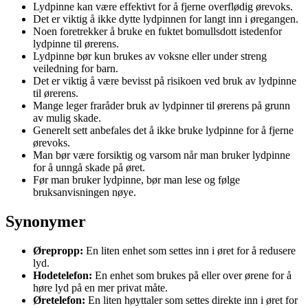
Lydpinne kan være effektivt for å fjerne overflødig ørevoks.
Det er viktig å ikke dytte lydpinnen for langt inn i øregangen.
Noen foretrekker å bruke en fuktet bomullsdott istedenfor
lydpinne til ørerens.
Lydpinne bør kun brukes av voksne eller under streng
veiledning for barn.
Det er viktig å være bevisst på risikoen ved bruk av lydpinne
til ørerens.
Mange leger fraråder bruk av lydpinner til ørerens på grunn
av mulig skade.
Generelt sett anbefales det å ikke bruke lydpinne for å fjerne
ørevoks.
Man bør være forsiktig og varsom når man bruker lydpinne
for å unngå skade på øret.
Før man bruker lydpinne, bør man lese og følge
bruksanvisningen nøye.
Synonymer
Ørepropp:
En liten enhet som settes inn i øret for å redusere
lyd.
Hodetelefon:
En enhet som brukes på eller over ørene for å
høre lyd på en mer privat måte.
Øretelefon:
En liten høyttaler som settes direkte inn i øret for