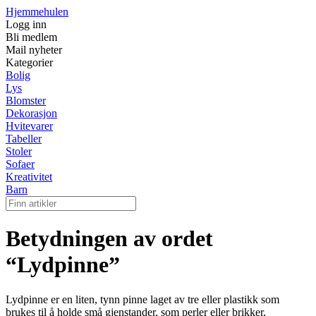
Hjemmehulen
Logg inn
Bli medlem
Mail nyheter
Kategorier
Bolig
Lys
Blomster
Dekorasjon
Hvitevarer
Tabeller
Stoler
Sofaer
Kreativitet
Barn
Betydningen av ordet
“Lydpinne”
Lydpinne er en liten, tynn pinne laget av tre eller plastikk som
brukes til å holde små gjenstander, som perler eller brikker,