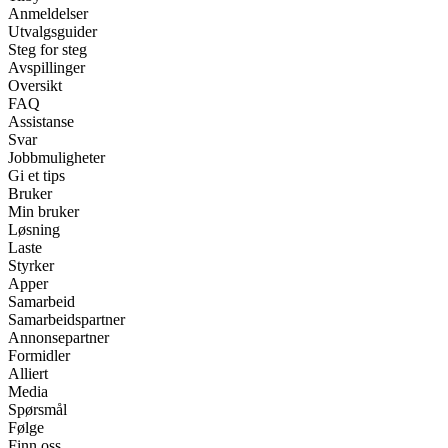
Anmeldelser
Utvalgsguider
Steg for steg
Avspillinger
Oversikt
FAQ
Assistanse
Svar
Jobbmuligheter
Gi et tips
Bruker
Min bruker
Løsning
Laste
Styrker
Apper
Samarbeid
Samarbeidspartner
Annonsepartner
Formidler
Alliert
Media
Spørsmål
Følge
Finn oss