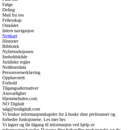
Følge
Deling
Mail fra oss
Fellesskap
Området
Intern navigasjon
Nettkart
Historier
Bibliotek
Nyhetsseksjonen
Innholdskilde
Juridiske regler
Nettleserdata
Personvernerklæring
Opphavsrett
Forhold
Tilgangsalternativer
Ansvarlighet
Hjemmehulen.com
NO Digitalt
salg@nodigitalt.com
Vi bruker informasjonskapsler for å huske dine preferanser og
forbedre funksjonene. Les mer her.
Vi lagrer og får tilgang til informasjon ved hjelp av
informasjonskapsler. Dataene dine behandles med respekt, og du