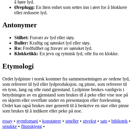
å høre lyd.
Øreplugg:
En liten enhet som settes inn i øret for å blokkere
eller redusere lyd.
Antonymer
Stilhet:
Fravær av lyd eller støy.
Buller:
Kraftig og uønsket lyd eller støy.
Ro:
Fredfullhet og fravær av uønsket lyd.
Klokketikk:
En jevn og rytmisk lyd, ofte fra en klokke.
Etymologi
Ordet lydpinne i norsk kommer fra sammensetningen av ordene lyd,
som refererer til lyd eller lydproduksjon, og pinne, som refererer til
en tynn, lang og ofte rund gjenstand. Lydpinne brukes vanligvis i
betydningen av en gjenstand som brukes til å peke eller vise noe på
en skjerm eller overflate under en presentasjon eller forelesning.
Ordet kan også brukes mer generelt til å beskrive en stav eller pinne
som brukes til å indikere eller peke på noe.
essay
•
nymfomani
•
konstatere
•
smeller
•
utvekst
•
sats
•
bibliotek
•
smukke
•
flippskjegg
•