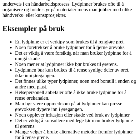
underveis i en håndarbeidsprosess. Lydpinner brukes ofte til å
organisere og holde styr på materialer mens man jobber med ulike
håndverks- eller kunstprosjekter.
Eksempler på bruk
En lydpinne er et verktøy som brukes til å rengjøre øret.
Noen foretrekker å bruke lydpinner for å fjerne ørevoks.
Det er viktig å være forsiktig når man bruker lydpinne for å
unngå skade.
Noen mener at lydpinner ikke bør brukes til ørerens.
Lydpinnen bør kun brukes til å rense synlige deler av øret,
ikke inni øregangen.
Det finnes ulike typer lydpinner, noen med bomull i enden og
andre med plast.
Helsepersonell anbefaler ofte å ikke bruke lydpinne for å
rense ørekanalen.
Man bør være oppmerksom på at lydpinner kan presse
ørevoksen dypere inn i øregangen.
Noen opplever irritasjon eller skade ved bruk av lydpinner.
Det er viktig å konsultere med lege før man bruker lydpinne
til ørerens.
Mange velger å bruke alternative metoder fremfor lydpinner
for å rense ørene.