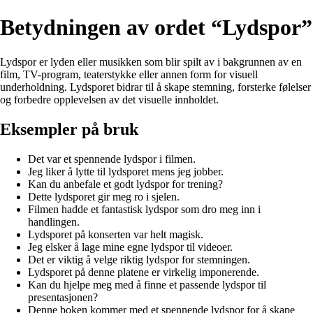
Betydningen av ordet “Lydspor”
Lydspor er lyden eller musikken som blir spilt av i bakgrunnen av en
film, TV-program, teaterstykke eller annen form for visuell
underholdning. Lydsporet bidrar til å skape stemning, forsterke følelser
og forbedre opplevelsen av det visuelle innholdet.
Eksempler på bruk
Det var et spennende lydspor i filmen.
Jeg liker å lytte til lydsporet mens jeg jobber.
Kan du anbefale et godt lydspor for trening?
Dette lydsporet gir meg ro i sjelen.
Filmen hadde et fantastisk lydspor som dro meg inn i
handlingen.
Lydsporet på konserten var helt magisk.
Jeg elsker å lage mine egne lydspor til videoer.
Det er viktig å velge riktig lydspor for stemningen.
Lydsporet på denne platene er virkelig imponerende.
Kan du hjelpe meg med å finne et passende lydspor til
presentasjonen?
Denne boken kommer med et spennende lydspor for å skape