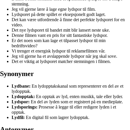
stemning.
Jeg vil gjerne lære å lage egne lydspor til film.
Lydsporet på dette spillet er eksepsjonelt godt laget.
Det kan være utfordrende å finne det perfekte lydsporet for en
video.
Det nye lydsporet til bandet mitt blir lansert neste uke.
Denne filmen vant en pris for sitt fantastiske lydspor.
Er det noen som kan lage et tilpasset lydspor til min
bedriftsvideo?
Vi trenger et energisk lydspor til reklamefilmen vår.
Jeg vil gjerne ha et avslappende lydspor når jeg skal sove.
Det er viktig at lydsporet matcher stemningen i filmen.
Synonymer
Lydbane:
En lydopptakskanal som representerer en del av et
lydopptak.
Lydopptak:
En opptak av lyd, enten musikk, tale eller lyder.
Lydspor:
En del av lyden som er registrert på en medieplate.
Lydsporings:
Prosesse å legge til eller redigere lyden i et
opptak.
Lydfil:
En digital fil som lagrer lydopptak.
Antonymer