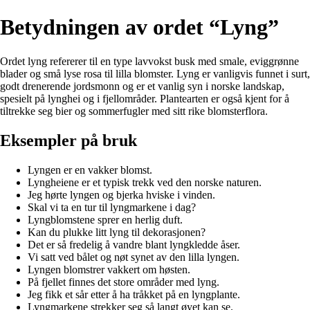
Betydningen av ordet “Lyng”
Ordet lyng refererer til en type lavvokst busk med smale, eviggrønne
blader og små lyse rosa til lilla blomster. Lyng er vanligvis funnet i surt,
godt drenerende jordsmonn og er et vanlig syn i norske landskap,
spesielt på lynghei og i fjellområder. Plantearten er også kjent for å
tiltrekke seg bier og sommerfugler med sitt rike blomsterflora.
Eksempler på bruk
Lyngen er en vakker blomst.
Lyngheiene er et typisk trekk ved den norske naturen.
Jeg hørte lyngen og bjerka hviske i vinden.
Skal vi ta en tur til lyngmarkene i dag?
Lyngblomstene sprer en herlig duft.
Kan du plukke litt lyng til dekorasjonen?
Det er så fredelig å vandre blant lyngkledde åser.
Vi satt ved bålet og nøt synet av den lilla lyngen.
Lyngen blomstrer vakkert om høsten.
På fjellet finnes det store områder med lyng.
Jeg fikk et sår etter å ha tråkket på en lyngplante.
Lyngmarkene strekker seg så langt øyet kan se.