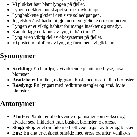
Vi plukket bær blant lyngen på fjellet.
Lyngen dekker landskapet som et mykt teppe.
Lyngbakkene glødet i den siste solnedgangen.
Jeg elsker å gå barbeint gjennom lyngfeltene om sommeren.
Lyngen er et viktig habitat for mange insekter og smådyr.
Kan du lage en krans av lyng til håret mitt?
Lyng er en viktig del av økosystemet på fjellet.
Vi pustet inn duften av lyng og furu mens vi gikk tur.
Synonymer
Krekling:
En hardfør, lavtvoksende plante med lyse, rosa
blomster.
Brattebær:
En liten, eviggrønn busk med rosa til lilla blomster.
Røsslyng:
En lyngart med rødbrune stengler og små, hvite
blomster.
Antonymer
Planter:
Planter er alle levende organismer som vokser og
utvikler seg, inkludert trær, busker, blomster, og gress.
Skog:
Skog er et område med tett vegetasjon av trær og busker.
Eng:
En eng er et åpent område med gress og urter, vanligvis