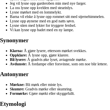
Jeg vil lysne opp garderoben min med nye farger.
La oss lysne opp kvelden med stearinlys.
Lysne mørket med en lommelykt.
Barna vil elske å lysne opp rommet sitt med stjernehimmelen.
Lysne opp øynene med en god natts søvn.
Lysne stien med lykter for tryggere ferdsel.
Vi kan lysne opp badet med en ny lampe.
Synonymer
Klarna:
Å gjøre lysere, ettersom mørket svekkes.
Oppklare:
Å lysne opp, gjøre klarere.
Bli lysere:
Å gradvis øke lyset, avtagende mørke.
Avdunste:
Å fordampe eller forsvinne, som om noe blir lettere.
Antonymer
Mørkne:
Bli mørk eller miste lys.
Skumre:
Gradvis mørke eller skumring.
Formørke:
Gjøre mørkt eller skyggefullt.
Etymologi