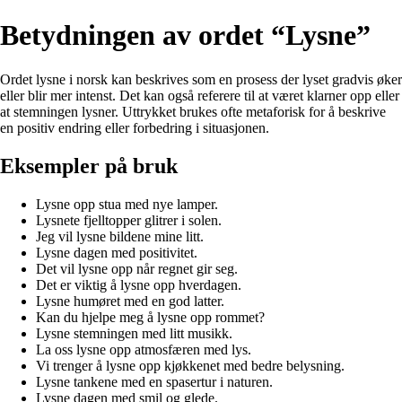
Betydningen av ordet “Lysne”
Ordet lysne i norsk kan beskrives som en prosess der lyset gradvis øker
eller blir mer intenst. Det kan også referere til at været klarner opp eller
at stemningen lysner. Uttrykket brukes ofte metaforisk for å beskrive
en positiv endring eller forbedring i situasjonen.
Eksempler på bruk
Lysne opp stua med nye lamper.
Lysnete fjelltopper glitrer i solen.
Jeg vil lysne bildene mine litt.
Lysne dagen med positivitet.
Det vil lysne opp når regnet gir seg.
Det er viktig å lysne opp hverdagen.
Lysne humøret med en god latter.
Kan du hjelpe meg å lysne opp rommet?
Lysne stemningen med litt musikk.
La oss lysne opp atmosfæren med lys.
Vi trenger å lysne opp kjøkkenet med bedre belysning.
Lysne tankene med en spasertur i naturen.
Lysne dagen med smil og glede.