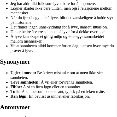
Jeg har aldri likt folk som lyver bare for å imponere.
Løgner skader ikke bare tilliten, men også relasjonene mellom
mennesker.
Når du først begynner å lyve, blir det vanskeligere å holde styr
på historiene.
Det finnes ingen unnskyldning for å lyve, uansett situasjon.
Det er bedre å være stille enn å lyve for å dekke over noe.
Å lyve kan skape et giftig miljø og ødelegge samarbeidet
mellom mennesker.
Vit at sannheten alltid kommer for en dag, uansett hvor mye du
prøver å lyve.
Synonymer
Ugler i mosen:
Beskriver mistanke om at noen ikke sier
sannheten.
Tøye sannheten:
Å vri eller forvrenge sannheten.
Fibbe:
Å si en liten løgn eller en usannhet.
Tulle:
Å si noe som ikke er sant, typisk på en leken måte.
Ren løgn:
En bevisst usannhet eller fabrikasjon.
Antonymer