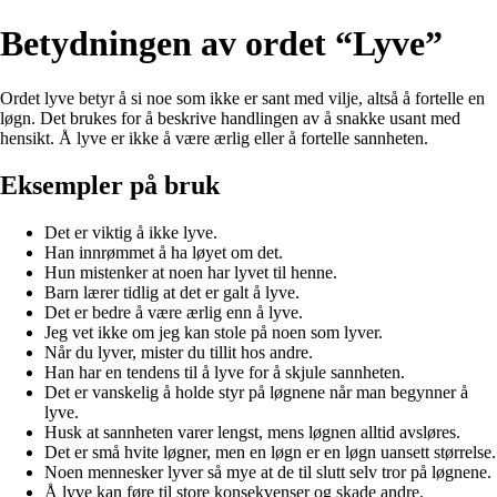
Betydningen av ordet “Lyve”
Ordet lyve betyr å si noe som ikke er sant med vilje, altså å fortelle en
løgn. Det brukes for å beskrive handlingen av å snakke usant med
hensikt. Å lyve er ikke å være ærlig eller å fortelle sannheten.
Eksempler på bruk
Det er viktig å ikke lyve.
Han innrømmet å ha løyet om det.
Hun mistenker at noen har lyvet til henne.
Barn lærer tidlig at det er galt å lyve.
Det er bedre å være ærlig enn å lyve.
Jeg vet ikke om jeg kan stole på noen som lyver.
Når du lyver, mister du tillit hos andre.
Han har en tendens til å lyve for å skjule sannheten.
Det er vanskelig å holde styr på løgnene når man begynner å
lyve.
Husk at sannheten varer lengst, mens løgnen alltid avsløres.
Det er små hvite løgner, men en løgn er en løgn uansett størrelse.
Noen mennesker lyver så mye at de til slutt selv tror på løgnene.
Å lyve kan føre til store konsekvenser og skade andre.