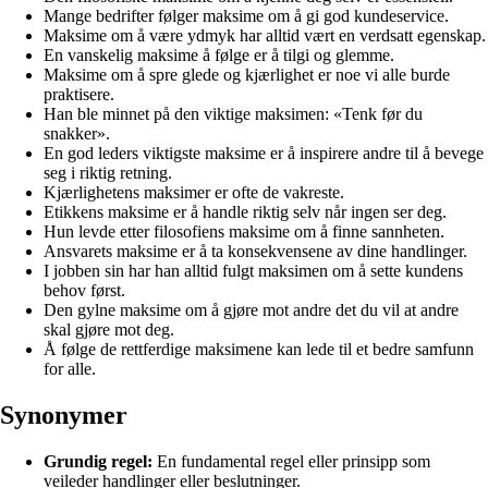
Mange bedrifter følger maksime om å gi god kundeservice.
Maksime om å være ydmyk har alltid vært en verdsatt egenskap.
En vanskelig maksime å følge er å tilgi og glemme.
Maksime om å spre glede og kjærlighet er noe vi alle burde
praktisere.
Han ble minnet på den viktige maksimen: «Tenk før du
snakker».
En god leders viktigste maksime er å inspirere andre til å bevege
seg i riktig retning.
Kjærlighetens maksimer er ofte de vakreste.
Etikkens maksime er å handle riktig selv når ingen ser deg.
Hun levde etter filosofiens maksime om å finne sannheten.
Ansvarets maksime er å ta konsekvensene av dine handlinger.
I jobben sin har han alltid fulgt maksimen om å sette kundens
behov først.
Den gylne maksime om å gjøre mot andre det du vil at andre
skal gjøre mot deg.
Å følge de rettferdige maksimene kan lede til et bedre samfunn
for alle.
Synonymer
Grundig regel:
En fundamental regel eller prinsipp som
veileder handlinger eller beslutninger.