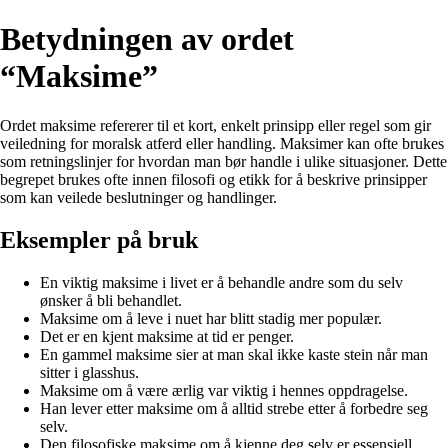
Betydningen av ordet
“Maksime”
Ordet maksime refererer til et kort, enkelt prinsipp eller regel som gir
veiledning for moralsk atferd eller handling. Maksimer kan ofte brukes
som retningslinjer for hvordan man bør handle i ulike situasjoner. Dette
begrepet brukes ofte innen filosofi og etikk for å beskrive prinsipper
som kan veilede beslutninger og handlinger.
Eksempler på bruk
En viktig maksime i livet er å behandle andre som du selv
ønsker å bli behandlet.
Maksime om å leve i nuet har blitt stadig mer populær.
Det er en kjent maksime at tid er penger.
En gammel maksime sier at man skal ikke kaste stein når man
sitter i glasshus.
Maksime om å være ærlig var viktig i hennes oppdragelse.
Han lever etter maksime om å alltid strebe etter å forbedre seg
selv.
Den filosofiske maksime om å kjenne deg selv er essensiell.