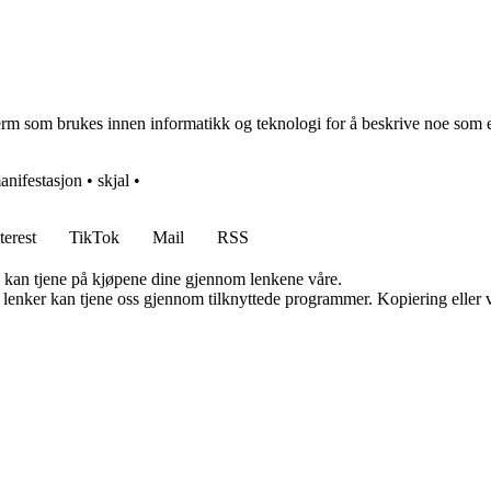
rm som brukes innen informatikk og teknologi for å beskrive noe som er t
anifestasjon
•
skjal
•
terest
TikTok
Mail
RSS
g kan tjene på kjøpene dine gjennom lenkene våre.
n lenker kan tjene oss gjennom tilknyttede programmer. Kopiering eller v