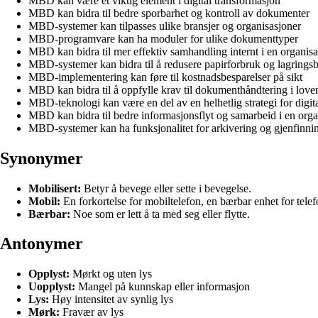
MBD kan være et viktig element i digital transformasjon
MBD kan bidra til bedre sporbarhet og kontroll av dokumenter
MBD-systemer kan tilpasses ulike bransjer og organisasjoner
MBD-programvare kan ha moduler for ulike dokumenttyper
MBD kan bidra til mer effektiv samhandling internt i en organis
MBD-systemer kan bidra til å redusere papirforbruk og lagrings
MBD-implementering kan føre til kostnadsbesparelser på sikt
MBD kan bidra til å oppfylle krav til dokumenthåndtering i lover
MBD-teknologi kan være en del av en helhetlig strategi for digita
MBD kan bidra til bedre informasjonsflyt og samarbeid i en orga
MBD-systemer kan ha funksjonalitet for arkivering og gjenfinn
Synonymer
Mobilisert:
Betyr å bevege eller sette i bevegelse.
Mobil:
En forkortelse for mobiltelefon, en bærbar enhet for telef
Bærbar:
Noe som er lett å ta med seg eller flytte.
Antonymer
Opplyst:
Mørkt og uten lys
Uopplyst:
Mangel på kunnskap eller informasjon
Lys:
Høy intensitet av synlig lys
Mørk:
Fravær av lys