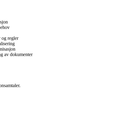
asjon
behov
 og regler
lisering
nisasjon
ing av dokumenter
onsamtaler.