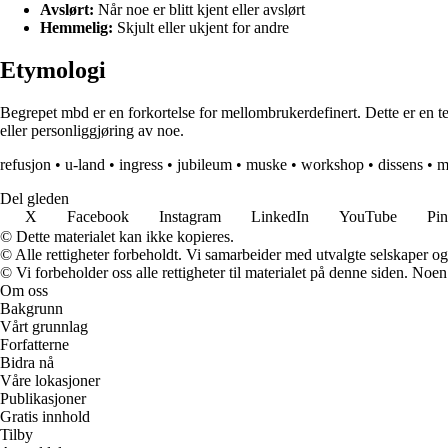
Avslørt:
Når noe er blitt kjent eller avslørt
Hemmelig:
Skjult eller ukjent for andre
Etymologi
Begrepet mbd er en forkortelse for mellombrukerdefinert. Dette er en te
eller personliggjøring av noe.
refusjon
•
u-land
•
ingress
•
jubileum
•
muske
•
workshop
•
dissens
•
m
Del gleden
X
Facebook
Instagram
LinkedIn
YouTube
Pin
© Dette materialet kan ikke kopieres.
© Alle rettigheter forbeholdt. Vi samarbeider med utvalgte selskaper o
© Vi forbeholder oss alle rettigheter til materialet på denne siden. Noe
Om oss
Bakgrunn
Vårt grunnlag
Forfatterne
Bidra nå
Våre lokasjoner
Publikasjoner
Gratis innhold
Tilby