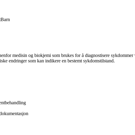
t
Barn
nnenfor medisin og biokjemi som brukes for å diagnostisere sykdommer
iske endringer som kan indikere en bestemt sykdomstilstand.
entbehandling
e dokumentasjon