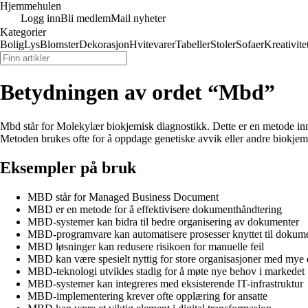
Hjemmehulen
Logg inn
Bli medlem
Mail nyheter
Kategorier
Bolig
Lys
Blomster
Dekorasjon
Hvitevarer
Tabeller
Stoler
Sofaer
Kreativite
Betydningen av ordet “Mbd”
Mbd står for Molekylær biokjemisk diagnostikk. Dette er en metode i
Metoden brukes ofte for å oppdage genetiske avvik eller andre biokjem
Eksempler på bruk
MBD står for Managed Business Document
MBD er en metode for å effektivisere dokumenthåndtering
MBD-systemer kan bidra til bedre organisering av dokumenter
MBD-programvare kan automatisere prosesser knyttet til dokum
MBD løsninger kan redusere risikoen for manuelle feil
MBD kan være spesielt nyttig for store organisasjoner med my
MBD-teknologi utvikles stadig for å møte nye behov i markedet
MBD-systemer kan integreres med eksisterende IT-infrastruktur
MBD-implementering krever ofte opplæring for ansatte