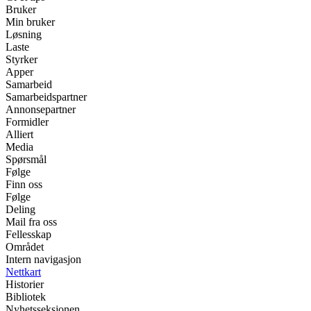
Bruker
Min bruker
Løsning
Laste
Styrker
Apper
Samarbeid
Samarbeidspartner
Annonsepartner
Formidler
Alliert
Media
Spørsmål
Følge
Finn oss
Følge
Deling
Mail fra oss
Fellesskap
Området
Intern navigasjon
Nettkart
Historier
Bibliotek
Nyhetsseksjonen