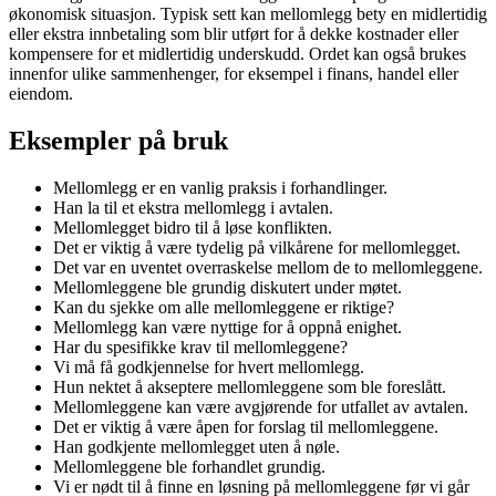
økonomisk situasjon. Typisk sett kan mellomlegg bety en midlertidig
eller ekstra innbetaling som blir utført for å dekke kostnader eller
kompensere for et midlertidig underskudd. Ordet kan også brukes
innenfor ulike sammenhenger, for eksempel i finans, handel eller
eiendom.
Eksempler på bruk
Mellomlegg er en vanlig praksis i forhandlinger.
Han la til et ekstra mellomlegg i avtalen.
Mellomlegget bidro til å løse konflikten.
Det er viktig å være tydelig på vilkårene for mellomlegget.
Det var en uventet overraskelse mellom de to mellomleggene.
Mellomleggene ble grundig diskutert under møtet.
Kan du sjekke om alle mellomleggene er riktige?
Mellomlegg kan være nyttige for å oppnå enighet.
Har du spesifikke krav til mellomleggene?
Vi må få godkjennelse for hvert mellomlegg.
Hun nektet å akseptere mellomleggene som ble foreslått.
Mellomleggene kan være avgjørende for utfallet av avtalen.
Det er viktig å være åpen for forslag til mellomleggene.
Han godkjente mellomlegget uten å nøle.
Mellomleggene ble forhandlet grundig.
Vi er nødt til å finne en løsning på mellomleggene før vi går