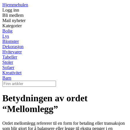
Hjemmehulen
Logg inn
Bli medlem
Mail nyheter
Kategorier
Bolig
Lys
Blomster
Dekorasjon
Hvitevarer
Tabeller
Stoler
Sofaer
Kreativitet
Barn
Betydningen av ordet
“Mellomlegg”
Ordet mellomlegg refererer til en form for betaling eller transaksjon
som blir gjort for å balansere eller legge til ekstra penger i en