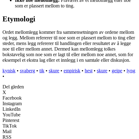
Ikke noe mellomlegg:
Fraværet av et mellomlegg eller noe
som er plassert mellom to ting.
Etymologi
Ordet mellomlegg kommer fra sammensetningen av ordene mellom
og legg. Mellom refererer til noe som er plassert mellom to ting eller
steder, mens legg refererer til handlingen eller resultatet av å legge
noe til eller mellom annet. Dermed kan mellomlegg tolkes
bokstavelig som noe som er lagt til eller mellom noe annet, som for
eksempel et ekstra lag eller et innlegg i en samtale eller diskusjon.
kynisk
•
svaberg
•
tik
•
skure
•
empirisk
•
hest
•
skure
•
geipe
•
lyng
•
Del gleden
X
Facebook
Instagram
LinkedIn
YouTube
Pinterest
TikTok
Mail
RSS