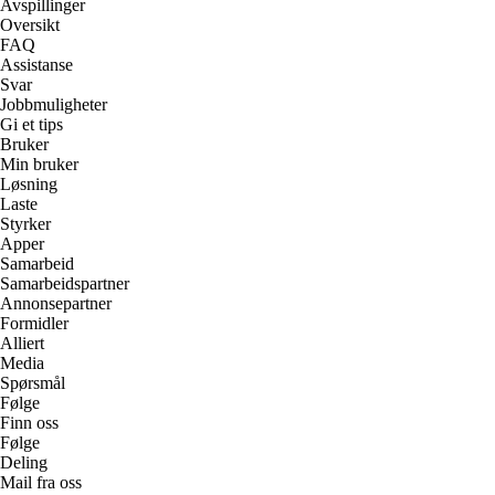
Avspillinger
Oversikt
FAQ
Assistanse
Svar
Jobbmuligheter
Gi et tips
Bruker
Min bruker
Løsning
Laste
Styrker
Apper
Samarbeid
Samarbeidspartner
Annonsepartner
Formidler
Alliert
Media
Spørsmål
Følge
Finn oss
Følge
Deling
Mail fra oss