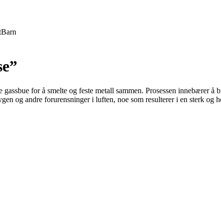
t
Barn
se”
e gassbue for å smelte og feste metall sammen. Prosessen innebærer å b
en og andre forurensninger i luften, noe som resulterer i en sterk og h