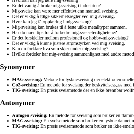
Hvordan kan jeg lære mig-sveising?
Er det vanlig å bruke mig-sveising i industrien?
Mig-sveise kan være mer effektivt enn manuell sveising.
Det er viktig å følge sikkerhetsregler ved mig-sveising.
Hvor kan jeg få opplæring i mig-sveising?
Mig-sveising kan brukes til å feste ulike metalltyper sammen.
Har du noen tips for å forbedre mig-sveiseferdighetene?
Er det forskjeller mellom profesjonell og hobby-mig-sveising?
Det er viktig å kunne justere strømstyrken ved mig-sveising.
Kan du forklare hva som skjer under mig-sveising?
Hvilke fordeler har mig-sveising sammenlignet med andre metod
Synonymer
MAG-sveising:
Metode for lysbuesveising der elektroden smelte
Co2-sveising:
En metode for sveising der beskyttelsesgass med i
TIG-sveising:
En presis sveismetode der en ikke-brennbar wolfram
Antonymer
Autogen sveising:
En metode for sveising som bruker en flamme
MAG-sveising:
En sveisemetode som bruker en lysbue dannet me
TIG-sveising:
En presis sveisemetode som bruker en ikke-smelte