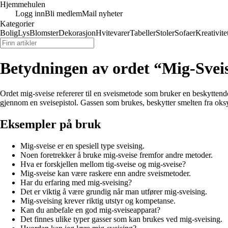
Hjemmehulen
Logg inn
Bli medlem
Mail nyheter
Kategorier
Bolig
Lys
Blomster
Dekorasjon
Hvitevarer
Tabeller
Stoler
Sofaer
Kreativite
Betydningen av ordet “Mig-Svei
Ordet mig-sveise refererer til en sveismetode som bruker en beskyttend
gjennom en sveisepistol. Gassen som brukes, beskytter smelten fra oksyg
Eksempler på bruk
Mig-sveise er en spesiell type sveising.
Noen foretrekker å bruke mig-sveise fremfor andre metoder.
Hva er forskjellen mellom tig-sveise og mig-sveise?
Mig-sveise kan være raskere enn andre sveismetoder.
Har du erfaring med mig-sveising?
Det er viktig å være grundig når man utfører mig-sveising.
Mig-sveising krever riktig utstyr og kompetanse.
Kan du anbefale en god mig-sveiseapparat?
Det finnes ulike typer gasser som kan brukes ved mig-sveising.