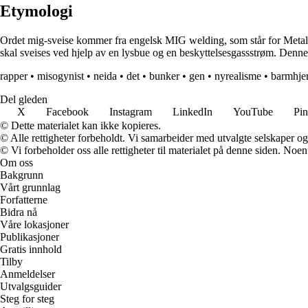
Etymologi
Ordet mig-sveise kommer fra engelsk MIG welding, som står for Metal I
skal sveises ved hjelp av en lysbue og en beskyttelsesgassstrøm. Denne
rapper
•
misogynist
•
neida
•
det
•
bunker
•
gen
•
nyrealisme
•
barmhjer
Del gleden
X
Facebook
Instagram
LinkedIn
YouTube
Pin
© Dette materialet kan ikke kopieres.
© Alle rettigheter forbeholdt. Vi samarbeider med utvalgte selskaper o
© Vi forbeholder oss alle rettigheter til materialet på denne siden. Noe
Om oss
Bakgrunn
Vårt grunnlag
Forfatterne
Bidra nå
Våre lokasjoner
Publikasjoner
Gratis innhold
Tilby
Anmeldelser
Utvalgsguider
Steg for steg