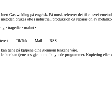
nert Gas welding på engelsk. På norsk refererer det til en sveisemeto
 metoden brukes ofte i industriell produksjon og reparasjon av metallko
tig
•
tragedie
•
malurt
•
terest
TikTok
Mail
RSS
g kan tjene på kjøpene dine gjennom lenkene våre.
n lenker kan tjene oss gjennom tilknyttede programmer. Kopiering eller v