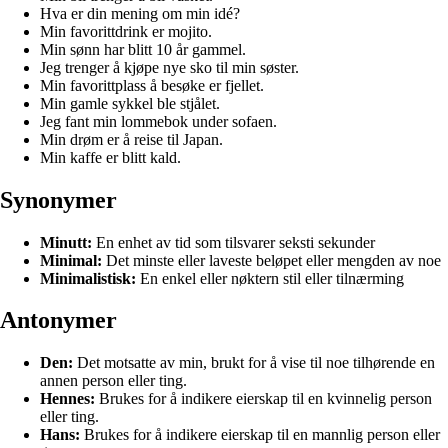
Hva er din mening om min idé?
Min favorittdrink er mojito.
Min sønn har blitt 10 år gammel.
Jeg trenger å kjøpe nye sko til min søster.
Min favorittplass å besøke er fjellet.
Min gamle sykkel ble stjålet.
Jeg fant min lommebok under sofaen.
Min drøm er å reise til Japan.
Min kaffe er blitt kald.
Synonymer
Minutt:
En enhet av tid som tilsvarer seksti sekunder
Minimal:
Det minste eller laveste beløpet eller mengden av noe
Minimalistisk:
En enkel eller nøktern stil eller tilnærming
Antonymer
Den:
Det motsatte av min, brukt for å vise til noe tilhørende en
annen person eller ting.
Hennes:
Brukes for å indikere eierskap til en kvinnelig person
eller ting.
Hans:
Brukes for å indikere eierskap til en mannlig person eller