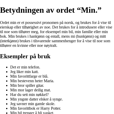
Betydningen av ordet “Min.”
Ordet min er et possessivt pronomen på norsk, og brukes for å vise til
eierskap eller tilhørighet av noe. Det brukes for å introdusere eller vise
til noe som tilhører meg, for eksempel min bil, min familie eller min
bok. Min brukes i hankjønn og entall, mens mi (hunkjønn) og mitt
(intetkjønn) brukes i tilsvarende sammenhenger for å vise til noe som
tilhører en kvinne eller noe nøytralt.
Eksempler på bruk
Det er min telefon.
Jeg liker min katt.
Min favorittfarge er blå.
Min bestevenn heter Maria.
Min bror spiller gitar.
Min mor lager deilig mat.
Har du sett min nøkkel?
Min yngste datter elsker å synge.
Jeg savner min gamle skole.
Min favorittbok er Harry Potter.
Min bil trenger å bli vasket.