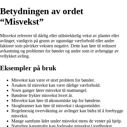
Betydningen av ordet
“Misvekst”
Misvekst refererer til dårlig eller utilstrekkelig vekst av planter eller
avlinger, vanligvis på grunn av ugunstige værforhold eller andre
faktorer som påvirker veksten negativt. Dette kan føre til redusert
avkastning og problemer for bønder og andre som er avhengige av
vellykket avling.
Eksempler på bruk
Misvekst kan være et stort problem for bønder.
Årsaken til misvekst kan være dårlige værforhold.
Noen ganger fører misvekst til matmangel.
Bøndene frykter misvekst hvert år.
Misvekst kan føre til økonomiske tap for bøndene.
Skogbranner kan føre til misvekst i skogsområder.
Regelmessig overvåkning av avlinger kan bidra til å forebygge
misvekst.
Mange samfunn lider under misvekst mens de venter på hjelp.
Naturlige katastrofer kan forårsake misvekst i jordbruket.