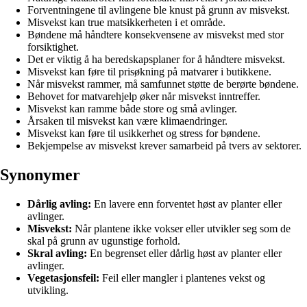
Forventningene til avlingene ble knust på grunn av misvekst.
Misvekst kan true matsikkerheten i et område.
Bøndene må håndtere konsekvensene av misvekst med stor
forsiktighet.
Det er viktig å ha beredskapsplaner for å håndtere misvekst.
Misvekst kan føre til prisøkning på matvarer i butikkene.
Når misvekst rammer, må samfunnet støtte de berørte bøndene.
Behovet for matvarehjelp øker når misvekst inntreffer.
Misvekst kan ramme både store og små avlinger.
Årsaken til misvekst kan være klimaendringer.
Misvekst kan føre til usikkerhet og stress for bøndene.
Bekjempelse av misvekst krever samarbeid på tvers av sektorer.
Synonymer
Dårlig avling:
En lavere enn forventet høst av planter eller
avlinger.
Misvekst:
Når plantene ikke vokser eller utvikler seg som de
skal på grunn av ugunstige forhold.
Skral avling:
En begrenset eller dårlig høst av planter eller
avlinger.
Vegetasjonsfeil:
Feil eller mangler i plantenes vekst og
utvikling.