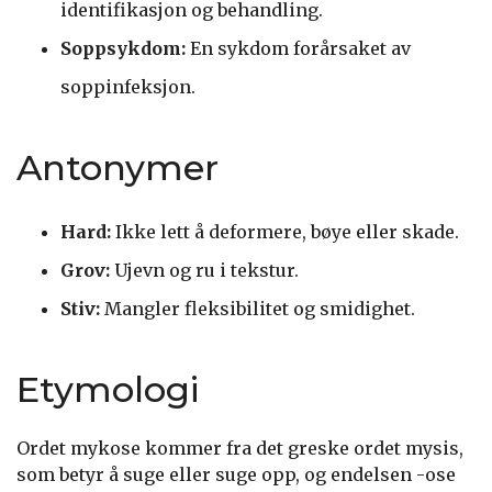
identifikasjon og behandling.
Soppsykdom:
En sykdom forårsaket av
soppinfeksjon.
Antonymer
Hard:
Ikke lett å deformere, bøye eller skade.
Grov:
Ujevn og ru i tekstur.
Stiv:
Mangler fleksibilitet og smidighet.
Etymologi
Ordet mykose kommer fra det greske ordet mysis,
som betyr å suge eller suge opp, og endelsen -ose