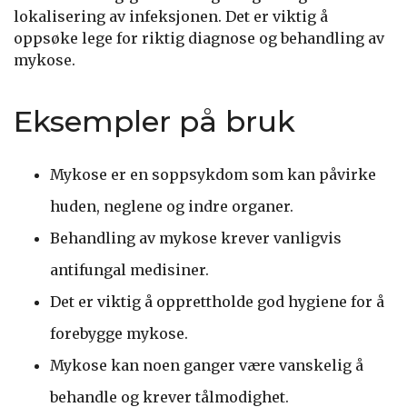
lokalisering av infeksjonen. Det er viktig å
oppsøke lege for riktig diagnose og behandling av
mykose.
Eksempler på bruk
Mykose er en soppsykdom som kan påvirke
huden, neglene og indre organer.
Behandling av mykose krever vanligvis
antifungal medisiner.
Det er viktig å opprettholde god hygiene for å
forebygge mykose.
Mykose kan noen ganger være vanskelig å
behandle og krever tålmodighet.