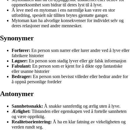
oppmerksomhet som bidrar til deres lyst til å lyve.
Å leve med en mytoman i ens nærmiljø kan være en stor
utfordring, spesielt når tilliten brytes gjentatte ganger.
Mytoman kan ha alvorlige konsekvenser for individet selv og
deres relasjoner med andre mennesker.
Synonymer
Forfører:
En person som narrer eller lurer andre ved å lyve eller
fabrikere historier
Løgner:
En person som stadig lyver eller gir falsk informasjon
Fabulant:
En person som er kjent for å dikte opp fantastiske
eller usanne historier
Bedrager:
En person som bevisst villeder eller bedrar andre for
å oppnå personlige fordeler
Antonymer
Sannhetssnakk:
Å snakke sannferdig og ærlig uten å lyve.
Ærlighet:
Tilstanden eller egenskapen ved å fortelle sannheten
og være oppriktig.
Realitetsorientering:
Å ha en klar fatning av virkeligheten og
verden rundt seg.