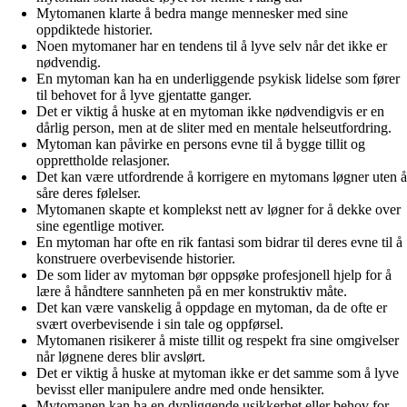
Mytomanen klarte å bedra mange mennesker med sine
oppdiktede historier.
Noen mytomaner har en tendens til å lyve selv når det ikke er
nødvendig.
En mytoman kan ha en underliggende psykisk lidelse som fører
til behovet for å lyve gjentatte ganger.
Det er viktig å huske at en mytoman ikke nødvendigvis er en
dårlig person, men at de sliter med en mentale helseutfordring.
Mytoman kan påvirke en persons evne til å bygge tillit og
opprettholde relasjoner.
Det kan være utfordrende å korrigere en mytomans løgner uten å
såre deres følelser.
Mytomanen skapte et komplekst nett av løgner for å dekke over
sine egentlige motiver.
En mytoman har ofte en rik fantasi som bidrar til deres evne til å
konstruere overbevisende historier.
De som lider av mytoman bør oppsøke profesjonell hjelp for å
lære å håndtere sannheten på en mer konstruktiv måte.
Det kan være vanskelig å oppdage en mytoman, da de ofte er
svært overbevisende i sin tale og oppførsel.
Mytomanen risikerer å miste tillit og respekt fra sine omgivelser
når løgnene deres blir avslørt.
Det er viktig å huske at mytoman ikke er det samme som å lyve
bevisst eller manipulere andre med onde hensikter.
Mytomanen kan ha en dypliggende usikkerhet eller behov for