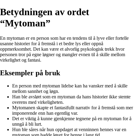
Betydningen av ordet
“Mytoman”
En mytoman er en person som har en tendens til å lyve eller fortelle
usanne historier for å fremstå i et bedre lys eller oppnå
oppmerksomhet. Det kan være et alvorlig psykologisk trekk hvor
personen tror på egne løgner og mangler evnen til å skille mellom
virkelighet og fantasi.
Eksempler på bruk
En person med mytoman lidelse kan ha vansker med å skille
mellom sannhet og løgn.
Han ble avslørt som en mytoman da hans historier ikke stemte
overens med virkeligheten.
Mytomanen skapte et fantasifullt narrativ for å fremstå som mer
imponerende enn han egentlig var.
Det er viktig å kunne gjenkjenne tegnene på en mytoman for å
unngå å bli lurt.
Hun ble såres når hun oppdaget at venninnen hennes var en
mytoman som hadde løyet for henne i lang tid.