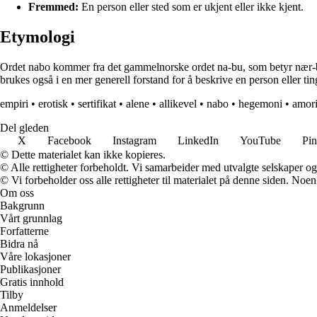
Fremmed:
En person eller sted som er ukjent eller ikke kjent.
Etymologi
Ordet nabo kommer fra det gammelnorske ordet na-bu, som betyr nær-boe
brukes også i en mer generell forstand for å beskrive en person eller ti
empiri
•
erotisk
•
sertifikat
•
alene
•
allikevel
•
nabo
•
hegemoni
•
amor
Del gleden
X
Facebook
Instagram
LinkedIn
YouTube
Pin
© Dette materialet kan ikke kopieres.
© Alle rettigheter forbeholdt. Vi samarbeider med utvalgte selskaper o
© Vi forbeholder oss alle rettigheter til materialet på denne siden. Noe
Om oss
Bakgrunn
Vårt grunnlag
Forfatterne
Bidra nå
Våre lokasjoner
Publikasjoner
Gratis innhold
Tilby
Anmeldelser