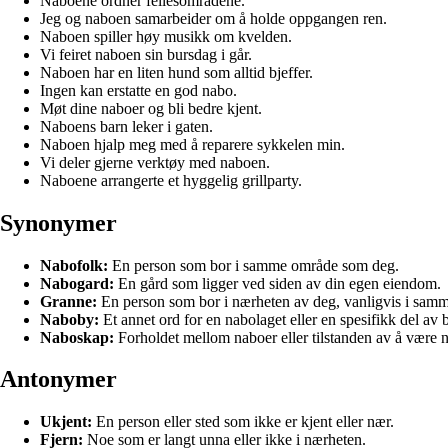
Naboene ordner fellesområdene.
Jeg og naboen samarbeider om å holde oppgangen ren.
Naboen spiller høy musikk om kvelden.
Vi feiret naboen sin bursdag i går.
Naboen har en liten hund som alltid bjeffer.
Ingen kan erstatte en god nabo.
Møt dine naboer og bli bedre kjent.
Naboens barn leker i gaten.
Naboen hjalp meg med å reparere sykkelen min.
Vi deler gjerne verktøy med naboen.
Naboene arrangerte et hyggelig grillparty.
Synonymer
Nabofolk:
En person som bor i samme område som deg.
Nabogard:
En gård som ligger ved siden av din egen eiendom.
Granne:
En person som bor i nærheten av deg, vanligvis i samm
Naboby:
Et annet ord for en nabolaget eller en spesifikk del av 
Naboskap:
Forholdet mellom naboer eller tilstanden av å være n
Antonymer
Ukjent:
En person eller sted som ikke er kjent eller nær.
Fjern:
Noe som er langt unna eller ikke i nærheten.