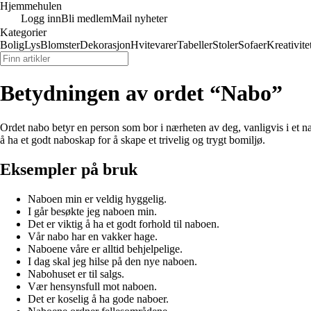
Hjemmehulen
Logg inn
Bli medlem
Mail nyheter
Kategorier
Bolig
Lys
Blomster
Dekorasjon
Hvitevarer
Tabeller
Stoler
Sofaer
Kreativite
Betydningen av ordet “Nabo”
Ordet nabo betyr en person som bor i nærheten av deg, vanligvis i et nab
å ha et godt naboskap for å skape et trivelig og trygt bomiljø.
Eksempler på bruk
Naboen min er veldig hyggelig.
I går besøkte jeg naboen min.
Det er viktig å ha et godt forhold til naboen.
Vår nabo har en vakker hage.
Naboene våre er alltid behjelpelige.
I dag skal jeg hilse på den nye naboen.
Nabohuset er til salgs.
Vær hensynsfull mot naboen.
Det er koselig å ha gode naboer.