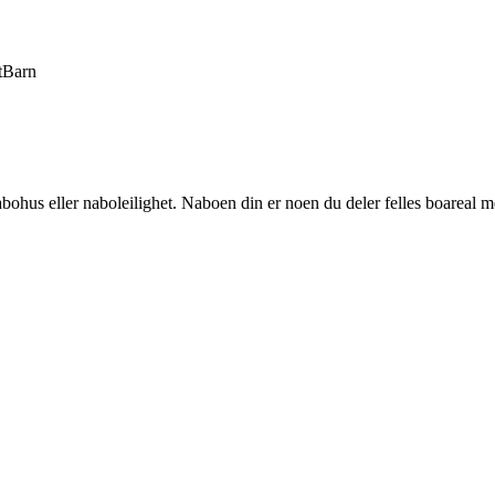
t
Barn
ohus eller naboleilighet. Naboen din er noen du deler felles boareal med