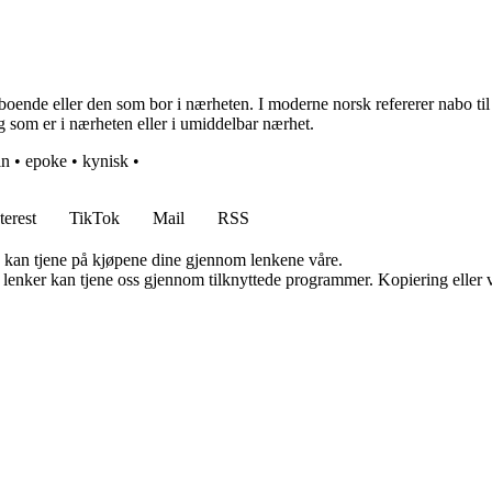
nde eller den som bor i nærheten. I moderne norsk refererer nabo til 
ng som er i nærheten eller i umiddelbar nærhet.
in
•
epoke
•
kynisk
•
terest
TikTok
Mail
RSS
g kan tjene på kjøpene dine gjennom lenkene våre.
n lenker kan tjene oss gjennom tilknyttede programmer. Kopiering eller v