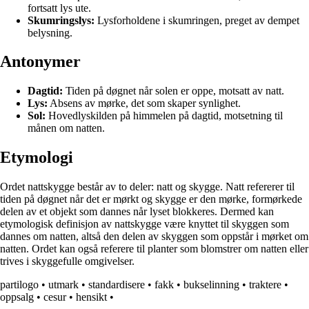
fortsatt lys ute.
Skumringslys:
Lysforholdene i skumringen, preget av dempet
belysning.
Antonymer
Dagtid:
Tiden på døgnet når solen er oppe, motsatt av natt.
Lys:
Absens av mørke, det som skaper synlighet.
Sol:
Hovedlyskilden på himmelen på dagtid, motsetning til
månen om natten.
Etymologi
Ordet nattskygge består av to deler: natt og skygge. Natt refererer til
tiden på døgnet når det er mørkt og skygge er den mørke, formørkede
delen av et objekt som dannes når lyset blokkeres. Dermed kan
etymologisk definisjon av nattskygge være knyttet til skyggen som
dannes om natten, altså den delen av skyggen som oppstår i mørket om
natten. Ordet kan også referere til planter som blomstrer om natten eller
trives i skyggefulle omgivelser.
partilogo
•
utmark
•
standardisere
•
fakk
•
bukselinning
•
traktere
•
oppsalg
•
cesur
•
hensikt
•