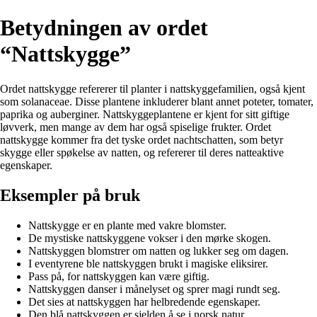
Betydningen av ordet
“Nattskygge”
Ordet nattskygge refererer til planter i nattskyggefamilien, også kjent
som solanaceae. Disse plantene inkluderer blant annet poteter, tomater,
paprika og auberginer. Nattskyggeplantene er kjent for sitt giftige
løvverk, men mange av dem har også spiselige frukter. Ordet
nattskygge kommer fra det tyske ordet nachtschatten, som betyr
skygge eller spøkelse av natten, og refererer til deres natteaktive
egenskaper.
Eksempler på bruk
Nattskygge er en plante med vakre blomster.
De mystiske nattskyggene vokser i den mørke skogen.
Nattskyggen blomstrer om natten og lukker seg om dagen.
I eventyrene ble nattskyggen brukt i magiske eliksirer.
Pass på, for nattskyggen kan være giftig.
Nattskyggen danser i månelyset og sprer magi rundt seg.
Det sies at nattskyggen har helbredende egenskaper.
Den blå nattskyggen er sjelden å se i norsk natur.