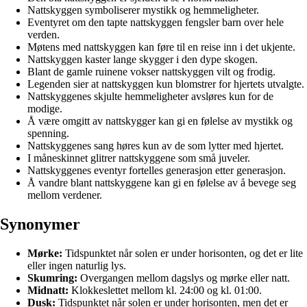
Nattskyggen symboliserer mystikk og hemmeligheter.
Eventyret om den tapte nattskyggen fengsler barn over hele
verden.
Møtens med nattskyggen kan føre til en reise inn i det ukjente.
Nattskyggen kaster lange skygger i den dype skogen.
Blant de gamle ruinene vokser nattskyggen vilt og frodig.
Legenden sier at nattskyggen kun blomstrer for hjertets utvalgte.
Nattskyggenes skjulte hemmeligheter avsløres kun for de
modige.
Å være omgitt av nattskygger kan gi en følelse av mystikk og
spenning.
Nattskyggenes sang høres kun av de som lytter med hjertet.
I måneskinnet glitrer nattskyggene som små juveler.
Nattskyggenes eventyr fortelles generasjon etter generasjon.
Å vandre blant nattskyggene kan gi en følelse av å bevege seg
mellom verdener.
Synonymer
Mørke:
Tidspunktet når solen er under horisonten, og det er lite
eller ingen naturlig lys.
Skumring:
Overgangen mellom dagslys og mørke eller natt.
Midnatt:
Klokkeslettet mellom kl. 24:00 og kl. 01:00.
Dusk:
Tidspunktet når solen er under horisonten, men det er