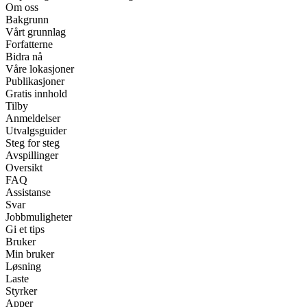
Om oss
Bakgrunn
Vårt grunnlag
Forfatterne
Bidra nå
Våre lokasjoner
Publikasjoner
Gratis innhold
Tilby
Anmeldelser
Utvalgsguider
Steg for steg
Avspillinger
Oversikt
FAQ
Assistanse
Svar
Jobbmuligheter
Gi et tips
Bruker
Min bruker
Løsning
Laste
Styrker
Apper