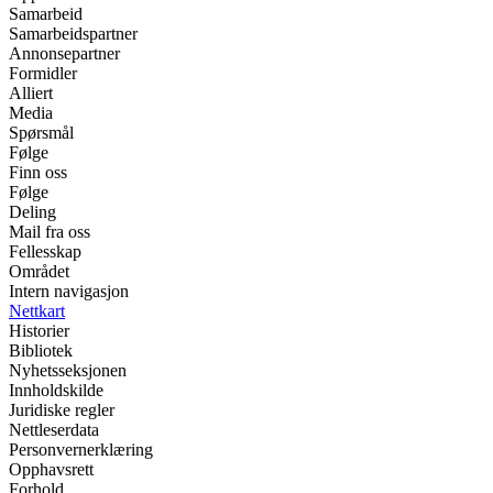
Samarbeid
Samarbeidspartner
Annonsepartner
Formidler
Alliert
Media
Spørsmål
Følge
Finn oss
Følge
Deling
Mail fra oss
Fellesskap
Området
Intern navigasjon
Nettkart
Historier
Bibliotek
Nyhetsseksjonen
Innholdskilde
Juridiske regler
Nettleserdata
Personvernerklæring
Opphavsrett
Forhold