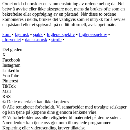
Ordet neida i norsk er en sammenslutning av ordene nei og da. Nei
betyr å avvise eller ikke akseptere noe, mens da brukes ofte som en
bekreftelse eller oppfølging av en påstand. Når disse to ordene
kombineres i neida, brukes det vanligvis som et uttrykk for å avvise
en påstand eller et spørsmål på en litt uformell, avslappet måte.
kon-
•
kjemisk
•
sjakk
•
fugleperspektiv
•
fugleperspektiv
•
uforventet
•
dansk-norsk
•
strofe
•
Del gleden
X
Facebook
Instagram
LinkedIn
YouTube
Pinterest
TikTok
Mail
RSS
© Dette materialet kan ikke kopieres.
© Alle rettigheter forbeholdt. Vi samarbeider med utvalgte selskaper
og kan tjene på kjøpene dine gjennom lenkene våre.
© Vi forbeholder oss alle rettigheter til materialet på denne siden.
Noen lenker kan tjene oss gjennom tilknyttede programmer.
Kopiering eller videresending krever tillatelse.