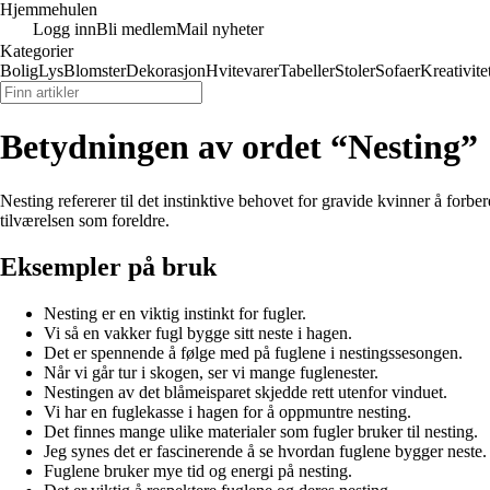
Hjemmehulen
Logg inn
Bli medlem
Mail nyheter
Kategorier
Bolig
Lys
Blomster
Dekorasjon
Hvitevarer
Tabeller
Stoler
Sofaer
Kreativite
Betydningen av ordet “Nesting”
Nesting refererer til det instinktive behovet for gravide kvinner å fo
tilværelsen som foreldre.
Eksempler på bruk
Nesting er en viktig instinkt for fugler.
Vi så en vakker fugl bygge sitt neste i hagen.
Det er spennende å følge med på fuglene i nestingssesongen.
Når vi går tur i skogen, ser vi mange fuglenester.
Nestingen av det blåmeisparet skjedde rett utenfor vinduet.
Vi har en fuglekasse i hagen for å oppmuntre nesting.
Det finnes mange ulike materialer som fugler bruker til nesting.
Jeg synes det er fascinerende å se hvordan fuglene bygger neste.
Fuglene bruker mye tid og energi på nesting.