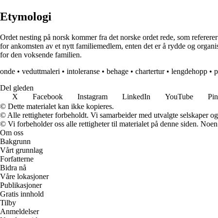
Etymologi
Ordet nesting på norsk kommer fra det norske ordet rede, som refererer 
for ankomsten av et nytt familiemedlem, enten det er å rydde og organ
for den voksende familien.
onde
•
veduttmaleri
•
intoleranse
•
behage
•
chartertur
•
lengdehopp
•
p
Del gleden
X
Facebook
Instagram
LinkedIn
YouTube
Pin
© Dette materialet kan ikke kopieres.
© Alle rettigheter forbeholdt. Vi samarbeider med utvalgte selskaper o
© Vi forbeholder oss alle rettigheter til materialet på denne siden. Noe
Om oss
Bakgrunn
Vårt grunnlag
Forfatterne
Bidra nå
Våre lokasjoner
Publikasjoner
Gratis innhold
Tilby
Anmeldelser