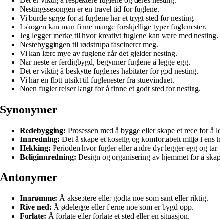
Det er viktig å respektere fuglene og deres nesting.
Nestingssesongen er en travel tid for fuglene.
Vi burde sørge for at fuglene har et trygt sted for nesting.
I skogen kan man finne mange forskjellige typer fuglenester.
Jeg legger merke til hvor kreativt fuglene kan være med nesting.
Nestebyggingen til rødstrupa fascinerer meg.
Vi kan lære mye av fuglene når det gjelder nesting.
Når neste er ferdigbygd, begynner fuglene å legge egg.
Det er viktig å beskytte fuglenes habitater for god nesting.
Vi har en flott utsikt til fuglenester fra stuevinduet.
Noen fugler reiser langt for å finne et godt sted for nesting.
Synonymer
Redebygging:
Prosessen med å bygge eller skape et rede for å le
Innredning:
Det å skape et koselig og komfortabelt miljø i ens h
Hekking:
Perioden hvor fugler eller andre dyr legger egg og tar
Boliginnredning:
Design og organisering av hjemmet for å skape e
Antonymer
Innrømme:
Å akseptere eller godta noe som sant eller riktig.
Rive ned:
Å ødelegge eller fjerne noe som er bygd opp.
Forlate:
Å forlate eller forlate et sted eller en situasjon.