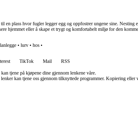
til en plass hvor fugler legger egg og oppfostrer ungene sine. Nesting 
isere hjemmet eller å skape et trygt og komfortabelt miljø for den kom
lanlegge
•
lurv
•
hos
•
terest
TikTok
Mail
RSS
g kan tjene på kjøpene dine gjennom lenkene våre.
n lenker kan tjene oss gjennom tilknyttede programmer. Kopiering eller v