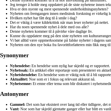
Denne nyheten kommer til å få stor innvirkning på samfunnet.
Jeg trenger å holde meg oppdatert på de siste nyhetene innen tek
Hva er den nyeste og mest spennende underholdningsnyheten?
Nyheten om fremgangen innen medisinsk forskning er virkelig l
Hvilken nyhet har fått deg til å smile i dag?
Det er viktig å være kildekritisk når man leser nyheter på nettet.
Har du noen spennende nyhet å dele med oss alle?
Denne nyheten kommer til å påvirke våre daglige liv.
Kunne du oppdatere meg på den siste nyheten om kulturarrange
Vi bør alltid være oppmerksomme på falske nyheter i dagens sa
Nyheten om den nye boka fra favorittforfatteren min fikk meg til 
Synonymer
Nyhendelse:
En hendelse som nylig har skjedd og er rapportert.
Nyhetssak:
En artikkel eller reportasje som presenterer en aktuell
Nyhetshendelse:
En hendelse som er viktig nok til å bli rapport
Aktualitet:
Noe som er i fokus og relevant akkurat nå.
Nyhetsemne:
Et emne eller tema som blir diskutert i nyhetsmedi
Antonymer
Gammel:
Det som har eksistert over lang tid eller tidligere, det m
Vant:
Noe som har skjedd gjentatte ganger eller har blitt en vanl