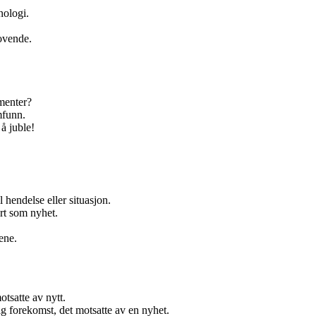
nologi.
ovende.
menter?
mfunn.
å juble!
 hendelse eller situasjon.
ert som nyhet.
ene.
otsatte av nytt.
ig forekomst, det motsatte av en nyhet.