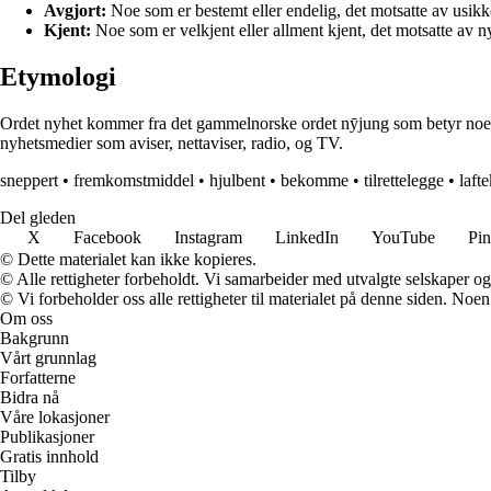
Avgjort:
Noe som er bestemt eller endelig, det motsatte av usikke
Kjent:
Noe som er velkjent eller allment kjent, det motsatte av n
Etymologi
Ordet nyhet kommer fra det gammelnorske ordet nȳjung som betyr noe nyt
nyhetsmedier som aviser, nettaviser, radio, og TV.
sneppert
•
fremkomstmiddel
•
hjulbent
•
bekomme
•
tilrettelegge
•
laft
Del gleden
X
Facebook
Instagram
LinkedIn
YouTube
Pin
© Dette materialet kan ikke kopieres.
© Alle rettigheter forbeholdt. Vi samarbeider med utvalgte selskaper o
© Vi forbeholder oss alle rettigheter til materialet på denne siden. Noe
Om oss
Bakgrunn
Vårt grunnlag
Forfatterne
Bidra nå
Våre lokasjoner
Publikasjoner
Gratis innhold
Tilby