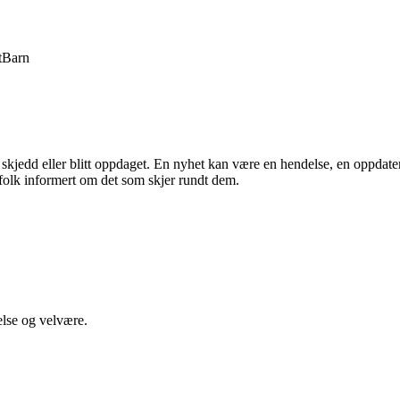
t
Barn
r skjedd eller blitt oppdaget. En nyhet kan være en hendelse, en oppdat
 folk informert om det som skjer rundt dem.
else og velvære.