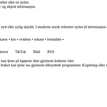
rhet eller en nyhet.
y og ukjent informasjon.
t eller nylig skjedd. I moderne norsk refererer nyhet til informasjon e
ekasse
•
kro
•
evidens
•
sekant
•
formalitet
•
terest
TikTok
Mail
RSS
g kan tjene på kjøpene dine gjennom lenkene våre.
n lenker kan tjene oss gjennom tilknyttede programmer. Kopiering eller v