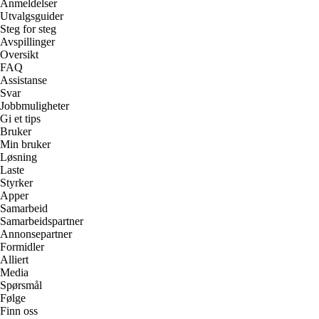
Anmeldelser
Utvalgsguider
Steg for steg
Avspillinger
Oversikt
FAQ
Assistanse
Svar
Jobbmuligheter
Gi et tips
Bruker
Min bruker
Løsning
Laste
Styrker
Apper
Samarbeid
Samarbeidspartner
Annonsepartner
Formidler
Alliert
Media
Spørsmål
Følge
Finn oss