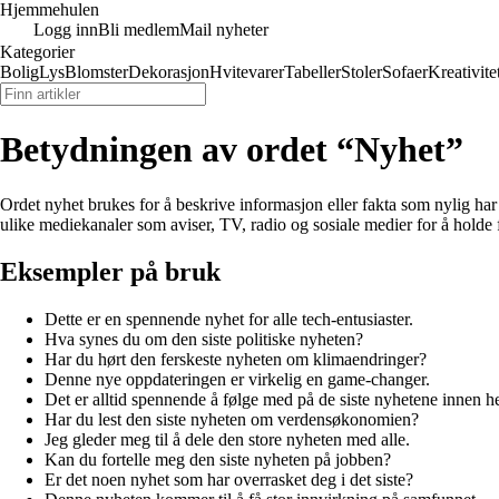
Hjemmehulen
Logg inn
Bli medlem
Mail nyheter
Kategorier
Bolig
Lys
Blomster
Dekorasjon
Hvitevarer
Tabeller
Stoler
Sofaer
Kreativite
Betydningen av ordet “Nyhet”
Ordet nyhet brukes for å beskrive informasjon eller fakta som nylig ha
ulike mediekanaler som aviser, TV, radio og sosiale medier for å holde
Eksempler på bruk
Dette er en spennende nyhet for alle tech-entusiaster.
Hva synes du om den siste politiske nyheten?
Har du hørt den ferskeste nyheten om klimaendringer?
Denne nye oppdateringen er virkelig en game-changer.
Det er alltid spennende å følge med på de siste nyhetene innen h
Har du lest den siste nyheten om verdensøkonomien?
Jeg gleder meg til å dele den store nyheten med alle.
Kan du fortelle meg den siste nyheten på jobben?
Er det noen nyhet som har overrasket deg i det siste?