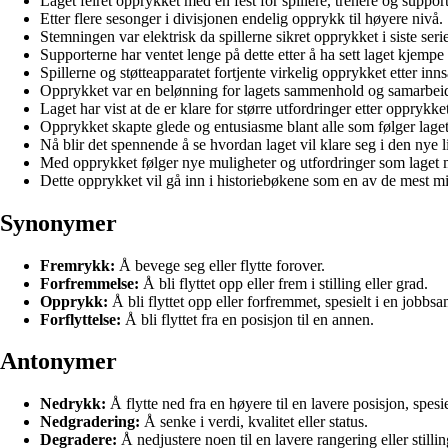
Laget feiret opprykket med en fest for spillere, trenere og support
Etter flere sesonger i divisjonen endelig opprykk til høyere nivå.
Stemningen var elektrisk da spillerne sikret opprykket i siste seri
Supporterne har ventet lenge på dette etter å ha sett laget kjempe
Spillerne og støtteapparatet fortjente virkelig opprykket etter inns
Opprykket var en belønning for lagets sammenhold og samarbei
Laget har vist at de er klare for større utfordringer etter opprykket
Opprykket skapte glede og entusiasme blant alle som følger laget 
Nå blir det spennende å se hvordan laget vil klare seg i den nye l
Med opprykket følger nye muligheter og utfordringer som laget 
Dette opprykket vil gå inn i historiebøkene som en av de mest mi
Synonymer
Fremrykk:
Å bevege seg eller flytte forover.
Forfremmelse:
Å bli flyttet opp eller frem i stilling eller grad.
Opprykk:
Å bli flyttet opp eller forfremmet, spesielt i en jobb
Forflyttelse:
Å bli flyttet fra en posisjon til en annen.
Antonymer
Nedrykk:
Å flytte ned fra en høyere til en lavere posisjon, spesi
Nedgradering:
Å senke i verdi, kvalitet eller status.
Degradere:
Å nedjustere noen til en lavere rangering eller stillin