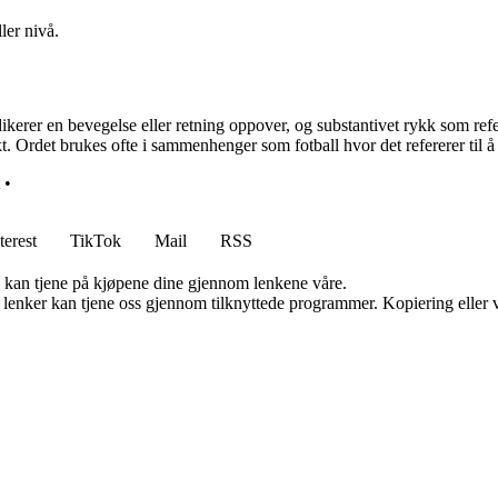
ler nivå.
rer en bevegelse eller retning oppover, og substantivet rykk som refer
t. Ordet brukes ofte i sammenhenger som fotball hvor det refererer til å 
•
terest
TikTok
Mail
RSS
g kan tjene på kjøpene dine gjennom lenkene våre.
n lenker kan tjene oss gjennom tilknyttede programmer. Kopiering eller v