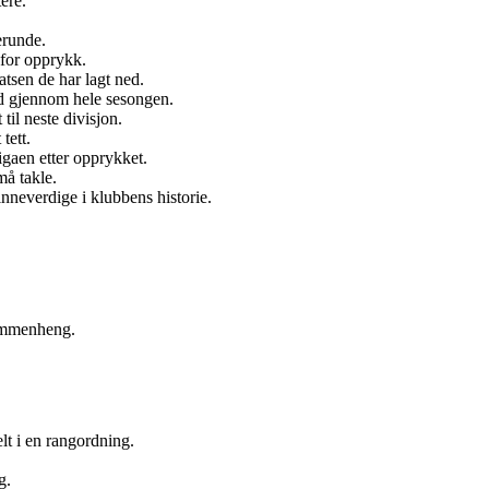
ere.
erunde.
 for opprykk.
atsen de har lagt ned.
d gjennom hele sesongen.
 til neste divisjon.
tett.
igaen etter opprykket.
må takle.
nneverdige i klubbens historie.
sammenheng.
elt i en rangordning.
g.