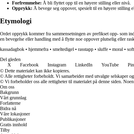
Forfremmelse:
Å bli flyttet opp til en høyere stilling eller nivå.
Opprykk:
Å bevege seg oppover, spesielt til en høyere stilling el
Etymologi
Ordet opprykk kommer fra sammensetningen av prefikset opp- som indike
en bevegelse eller handling med å flytte noe oppover plutselig eller rask
kassadagbok
•
hjemmefra
•
smeltedigel
•
rasstapp
•
sluffe
•
moral
•
soft
Del gleden
X
Facebook
Instagram
LinkedIn
YouTube
Pin
© Dette materialet kan ikke kopieres.
© Alle rettigheter forbeholdt. Vi samarbeider med utvalgte selskaper o
© Vi forbeholder oss alle rettigheter til materialet på denne siden. Noe
Om oss
Bakgrunn
Vårt grunnlag
Forfatterne
Bidra nå
Våre lokasjoner
Publikasjoner
Gratis innhold
Tilby