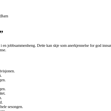
t
Barn
”
elt i en jobbsammenheng. Dette kan skje som anerkjennelse for god innsats
anse.
ivisjonen.
å.
gen.
gen.
tet.
n.
d.
 hele sesongen.