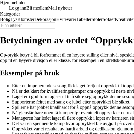
Hjemmehulen
Logg inn
Bli medlem
Mail nyheter
Kategorier
Bolig
Lys
Blomster
Dekorasjon
Hvitevarer
Tabeller
Stoler
Sofaer
Kreativite
Betydningen av ordet “Opprykk
Op-prykk betyr å bli forfremmet til en høyere stilling eller nivå, spesi
opp til en høyere divisjon eller klasse, for eksempel i en idrettskonkurr
Eksempler på bruk
Etter en imponerende sesong fikk laget fortjent opprykk til toppd
Nå er det klart for kvalifiseringskamper om opprykk til neste niv
Laget er i god form og ser ut til å sikre seg opprykk denne seson
Supporterne feiret med sang og jubel etter opprykket ble sikret.
Spillerne har jobbet knallhardt for å oppnå opprykk denne seson
Nå gjenstår bare noen få kamper før eventuelt opprykk er en reali
Manageren har ledet laget til flere opprykk i løpet av karrieren si
Det var en spennende kamp hvor opprykket ble avgjort på overti
Opprykket var et resultat av hardt arbeid og dedikasjon gjennom