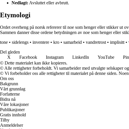
Nedlagt:
Avsluttet eller avbrutt.
Etymologi
Ordet overheng på norsk refererer til noe som henger eller stikker ut 
Sammen danner disse ordene betydningen av noe som henger eller stikk
tone
•
sidelengs
•
inventere
•
kro
•
samarbeid
•
vandretrost
•
implisitt
•
Del gleden
X
Facebook
Instagram
LinkedIn
YouTube
Pin
© Dette materialet kan ikke kopieres.
© Alle rettigheter forbeholdt. Vi samarbeider med utvalgte selskaper o
© Vi forbeholder oss alle rettigheter til materialet på denne siden. Noe
Om oss
Bakgrunn
Vårt grunnlag
Forfatterne
Bidra nå
Våre lokasjoner
Publikasjoner
Gratis innhold
Tilby
Anmeldelser