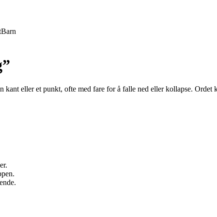
t
Barn
g”
n kant eller et punkt, ofte med fare for å falle ned eller kollapse. Ordet
er.
ppen.
ende.