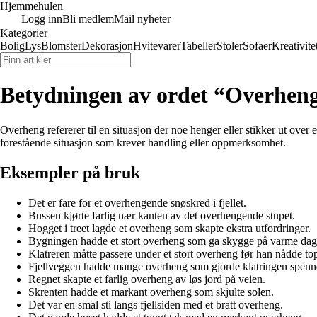
Hjemmehulen
Logg inn
Bli medlem
Mail nyheter
Kategorier
Bolig
Lys
Blomster
Dekorasjon
Hvitevarer
Tabeller
Stoler
Sofaer
Kreativite
Betydningen av ordet “Overhen
Overheng refererer til en situasjon der noe henger eller stikker ut over e
forestående situasjon som krever handling eller oppmerksomhet.
Eksempler på bruk
Det er fare for et overhengende snøskred i fjellet.
Bussen kjørte farlig nær kanten av det overhengende stupet.
Hogget i treet lagde et overheng som skapte ekstra utfordringer.
Bygningen hadde et stort overheng som ga skygge på varme dag
Klatreren måtte passere under et stort overheng før han nådde to
Fjellveggen hadde mange overheng som gjorde klatringen spenn
Regnet skapte et farlig overheng av løs jord på veien.
Skrenten hadde et markant overheng som skjulte solen.
Det var en smal sti langs fjellsiden med et bratt overheng.