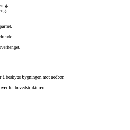
ving.
eng.
artiet.
rdrende.
 overhenget.
or å beskytte bygningen mot nedbør.
over fra hovedstrukturen.