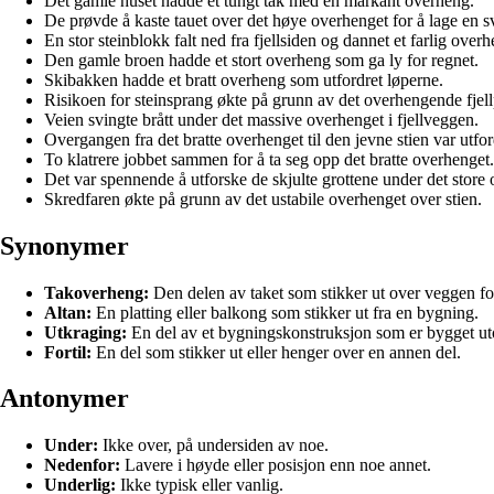
Det gamle huset hadde et tungt tak med en markant overheng.
De prøvde å kaste tauet over det høye overhenget for å lage en s
En stor steinblokk falt ned fra fjellsiden og dannet et farlig overh
Den gamle broen hadde et stort overheng som ga ly for regnet.
Skibakken hadde et bratt overheng som utfordret løperne.
Risikoen for steinsprang økte på grunn av det overhengende fjellp
Veien svingte brått under det massive overhenget i fjellveggen.
Overgangen fra det bratte overhenget til den jevne stien var utfo
To klatrere jobbet sammen for å ta seg opp det bratte overhenget.
Det var spennende å utforske de skjulte grottene under det store
Skredfaren økte på grunn av det ustabile overhenget over stien.
Synonymer
Takoverheng:
Den delen av taket som stikker ut over veggen f
Altan:
En platting eller balkong som stikker ut fra en bygning.
Utkraging:
En del av et bygningskonstruksjon som er bygget ut
Fortil:
En del som stikker ut eller henger over en annen del.
Antonymer
Under:
Ikke over, på undersiden av noe.
Nedenfor:
Lavere i høyde eller posisjon enn noe annet.
Underlig:
Ikke typisk eller vanlig.