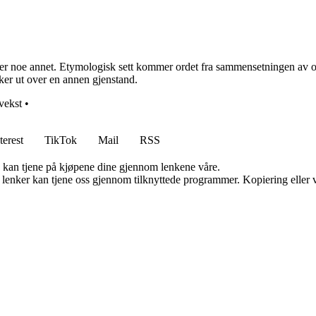
over noe annet. Etymologisk sett kommer ordet fra sammensetningen av o
er ut over en annen gjenstand.
vekst
•
terest
TikTok
Mail
RSS
g kan tjene på kjøpene dine gjennom lenkene våre.
n lenker kan tjene oss gjennom tilknyttede programmer. Kopiering eller v