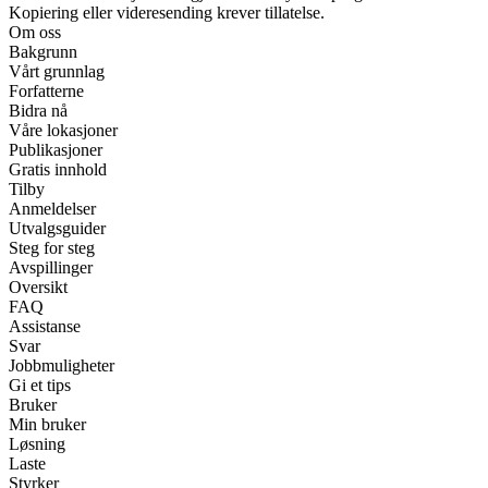
Kopiering eller videresending krever tillatelse.
Om oss
Bakgrunn
Vårt grunnlag
Forfatterne
Bidra nå
Våre lokasjoner
Publikasjoner
Gratis innhold
Tilby
Anmeldelser
Utvalgsguider
Steg for steg
Avspillinger
Oversikt
FAQ
Assistanse
Svar
Jobbmuligheter
Gi et tips
Bruker
Min bruker
Løsning
Laste
Styrker