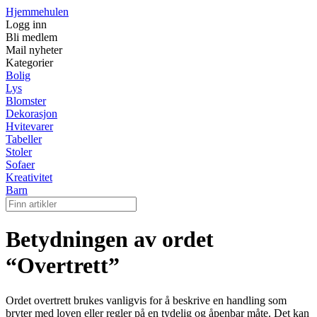
Hjemmehulen
Logg inn
Bli medlem
Mail nyheter
Kategorier
Bolig
Lys
Blomster
Dekorasjon
Hvitevarer
Tabeller
Stoler
Sofaer
Kreativitet
Barn
Betydningen av ordet
“Overtrett”
Ordet overtrett brukes vanligvis for å beskrive en handling som
bryter med loven eller regler på en tydelig og åpenbar måte. Det kan