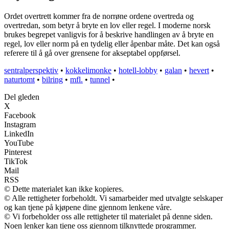
Ordet overtrett kommer fra de norrøne ordene overtreda og
overtredan, som betyr å bryte en lov eller regel. I moderne norsk
brukes begrepet vanligvis for å beskrive handlingen av å bryte en
regel, lov eller norm på en tydelig eller åpenbar måte. Det kan også
referere til å gå over grensene for akseptabel oppførsel.
sentralperspektiv
•
kokkelimonke
•
hotell-lobby
•
galan
•
hevert
•
naturtomt
•
bilring
•
mfl.
•
tunnel
•
Del gleden
X
Facebook
Instagram
LinkedIn
YouTube
Pinterest
TikTok
Mail
RSS
© Dette materialet kan ikke kopieres.
© Alle rettigheter forbeholdt. Vi samarbeider med utvalgte selskaper
og kan tjene på kjøpene dine gjennom lenkene våre.
© Vi forbeholder oss alle rettigheter til materialet på denne siden.
Noen lenker kan tjene oss gjennom tilknyttede programmer.