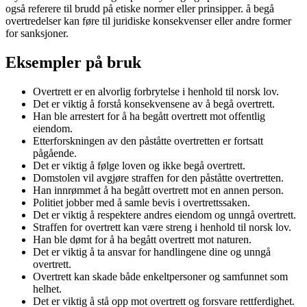
også referere til brudd på etiske normer eller prinsipper. å begå
overtredelser kan føre til juridiske konsekvenser eller andre former
for sanksjoner.
Eksempler på bruk
Overtrett er en alvorlig forbrytelse i henhold til norsk lov.
Det er viktig å forstå konsekvensene av å begå overtrett.
Han ble arrestert for å ha begått overtrett mot offentlig
eiendom.
Etterforskningen av den påståtte overtretten er fortsatt
pågående.
Det er viktig å følge loven og ikke begå overtrett.
Domstolen vil avgjøre straffen for den påståtte overtretten.
Han innrømmet å ha begått overtrett mot en annen person.
Politiet jobber med å samle bevis i overtrettssaken.
Det er viktig å respektere andres eiendom og unngå overtrett.
Straffen for overtrett kan være streng i henhold til norsk lov.
Han ble dømt for å ha begått overtrett mot naturen.
Det er viktig å ta ansvar for handlingene dine og unngå
overtrett.
Overtrett kan skade både enkeltpersoner og samfunnet som
helhet.
Det er viktig å stå opp mot overtrett og forsvare rettferdighet.