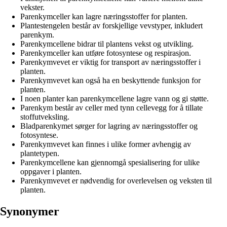
vekster.
Parenkymceller kan lagre næringsstoffer for planten.
Plantestengelen består av forskjellige vevstyper, inkludert
parenkym.
Parenkymcellene bidrar til plantens vekst og utvikling.
Parenkymceller kan utføre fotosyntese og respirasjon.
Parenkymvevet er viktig for transport av næringsstoffer i
planten.
Parenkymvevet kan også ha en beskyttende funksjon for
planten.
I noen planter kan parenkymcellene lagre vann og gi støtte.
Parenkym består av celler med tynn cellevegg for å tillate
stoffutveksling.
Bladparenkymet sørger for lagring av næringsstoffer og
fotosyntese.
Parenkymvevet kan finnes i ulike former avhengig av
plantetypen.
Parenkymcellene kan gjennomgå spesialisering for ulike
oppgaver i planten.
Parenkymvevet er nødvendig for overlevelsen og veksten til
planten.
Synonymer