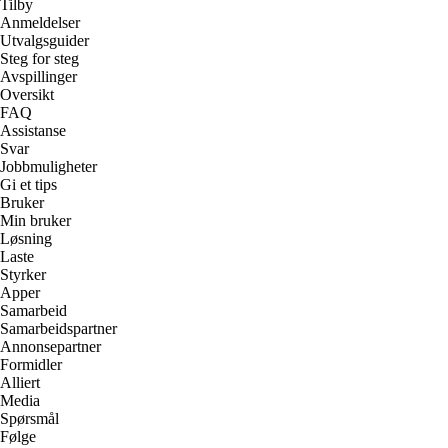
Tilby
Anmeldelser
Utvalgsguider
Steg for steg
Avspillinger
Oversikt
FAQ
Assistanse
Svar
Jobbmuligheter
Gi et tips
Bruker
Min bruker
Løsning
Laste
Styrker
Apper
Samarbeid
Samarbeidspartner
Annonsepartner
Formidler
Alliert
Media
Spørsmål
Følge