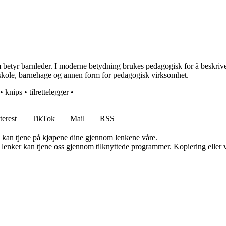
betyr barnleder. I moderne betydning brukes pedagogisk for å beskrive
 skole, barnehage og annen form for pedagogisk virksomhet.
•
knips
•
tilrettelegger
•
terest
TikTok
Mail
RSS
g kan tjene på kjøpene dine gjennom lenkene våre.
n lenker kan tjene oss gjennom tilknyttede programmer. Kopiering eller v