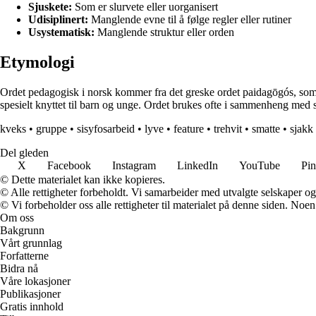
Sjuskete:
Som er slurvete eller uorganisert
Udisiplinert:
Manglende evne til å følge regler eller rutiner
Usystematisk:
Manglende struktur eller orden
Etymologi
Ordet pedagogisk i norsk kommer fra det greske ordet paidagōgós, som 
spesielt knyttet til barn og unge. Ordet brukes ofte i sammenheng med
kveks
•
gruppe
•
sisyfosarbeid
•
lyve
•
feature
•
trehvit
•
smatte
•
sjakk
Del gleden
X
Facebook
Instagram
LinkedIn
YouTube
Pin
© Dette materialet kan ikke kopieres.
© Alle rettigheter forbeholdt. Vi samarbeider med utvalgte selskaper o
© Vi forbeholder oss alle rettigheter til materialet på denne siden. Noe
Om oss
Bakgrunn
Vårt grunnlag
Forfatterne
Bidra nå
Våre lokasjoner
Publikasjoner
Gratis innhold