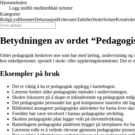
Hjemmehulen
Logg inn
Bli medlem
Mail nyheter
Kategorier
Bolig
Lys
Blomster
Dekorasjon
Hvitevarer
Tabeller
Stoler
Sofaer
Kreativite
Betydningen av ordet “Pedagogi
Ordet pedagogisk beskriver noe som har med læring, undervisning og opp
hos enkeltpersoner, spesielt i skole- eller opplæringskontekster. Det er
Eksempler på bruk
Det er viktig å ha et pedagogisk opplegg i barnehagen.
Lærerne bruker ulike pedagogiske metoder i undervisningen.
Skolen fokuserer på å skape et inkluderende og pedagogisk miljø
Det pedagogiske personalet har god kompetanse innenfor sitt fa
Biblioteket arrangerer pedagogiske aktiviteter for barna hver uke
Foreldre bør være involvert i barnas pedagogiske utvikling.
Skolens pedagogiske plan legger vekt på elevmedvirkning.
Barnehagens pedagogiske plattform bygger på læreplanen for b
Lærerens rolle er å veilede elevene gjennom pedagogiske prosess