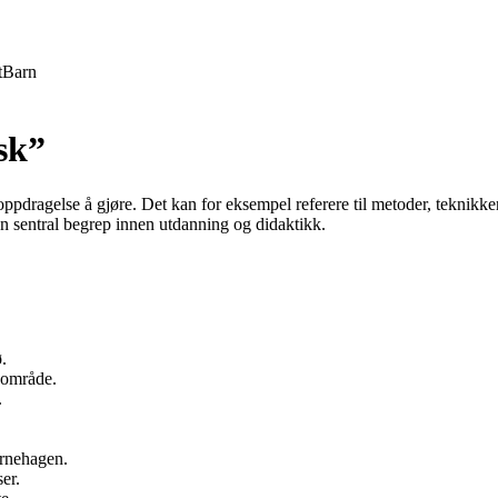
t
Barn
sk”
dragelse å gjøre. Det kan for eksempel referere til metoder, teknikker
 en sentral begrep innen utdanning og didaktikk.
.
gområde.
.
arnehagen.
er.