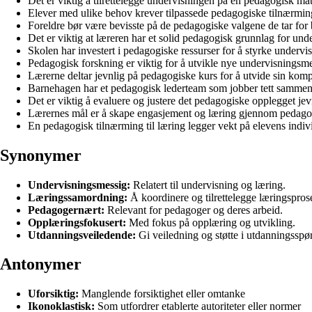
Det er viktig å tilrettelegge undervisningen på en pedagogisk måt
Elever med ulike behov krever tilpassede pedagogiske tilnærmin
Foreldre bør være bevisste på de pedagogiske valgene de tar for 
Det er viktig at læreren har et solid pedagogisk grunnlag for und
Skolen har investert i pedagogiske ressurser for å styrke undervi
Pedagogisk forskning er viktig for å utvikle nye undervisningsme
Lærerne deltar jevnlig på pedagogiske kurs for å utvide sin kom
Barnehagen har et pedagogisk lederteam som jobber tett sammen
Det er viktig å evaluere og justere det pedagogiske opplegget jev
Lærernes mål er å skape engasjement og læring gjennom pedagogi
En pedagogisk tilnærming til læring legger vekt på elevens indiv
Synonymer
Undervisningsmessig:
Relatert til undervisning og læring.
Læringssamordning:
Å koordinere og tilrettelegge læringsprose
Pedagogernært:
Relevant for pedagoger og deres arbeid.
Opplæringsfokusert:
Med fokus på opplæring og utvikling.
Utdanningsveiledende:
Gi veiledning og støtte i utdanningsspø
Antonymer
Uforsiktig:
Manglende forsiktighet eller omtanke
Ikonoklastisk:
Som utfordrer etablerte autoriteter eller normer