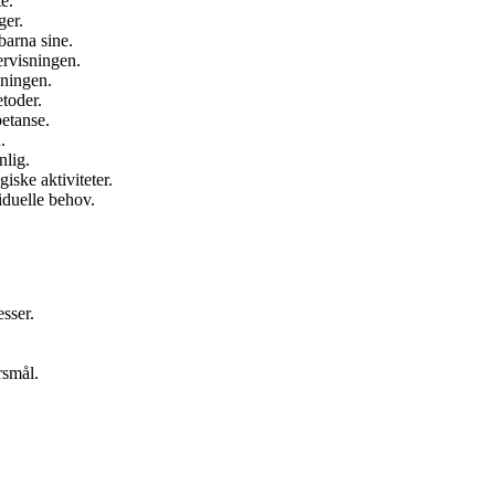
e.
ger.
barna sine.
ervisningen.
sningen.
toder.
petanse.
.
nlig.
ske aktiviteter.
iduelle behov.
sser.
rsmål.